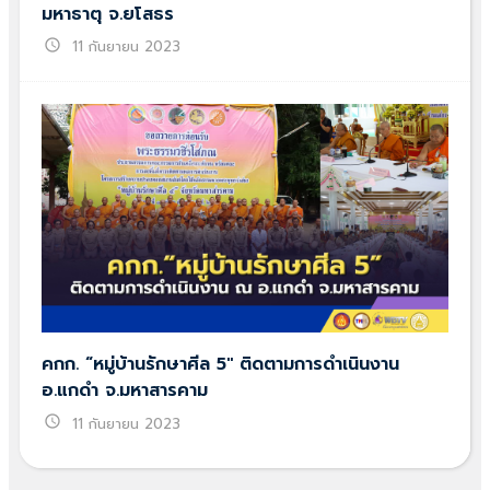
มหาธาตุ จ.ยโสธร
schedule
11 กันยายน 2023
คกก. “หมู่บ้านรักษาศีล 5″ ติดตามการดำเนินงาน
อ.แกดำ จ.มหาสารคาม
schedule
11 กันยายน 2023