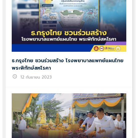
ธ.กรุงไทย ชวนร่วมสร้าง โรงพยาบาลแพทย์แผนไทย
พระพิทักษ์สหโรคา
schedule
12 กันยายน 2023