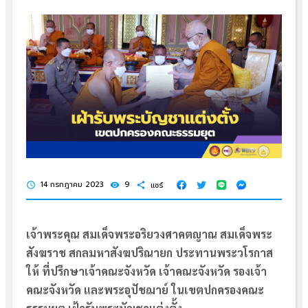
14 กรกฎาคม 2023
9
แชร์
schedule
visibility
share
เจ้าพระคุณ สมเด็จพระอริยวงศาคตญาณ สมเด็จพระ
สังฆราช สกลมหาสังฆปริณายก ประทานพระวโรกาส
ให้ ที่ปรึกษาเจ้าคณะจังหวัด เจ้าคณะจังหวัด รองเจ้า
คณะจังหวัด และพระอุปัชฌาย์ ในเขตปกครองคณะ