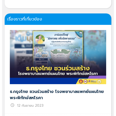
เรื่องราวที่เกี่ยวข้อง
ธ.กรุงไทย ชวนร่วมสร้าง โรงพยาบาลแพทย์แผนไทย
พระพิทักษ์สหโรคา
schedule
12 กันยายน 2023