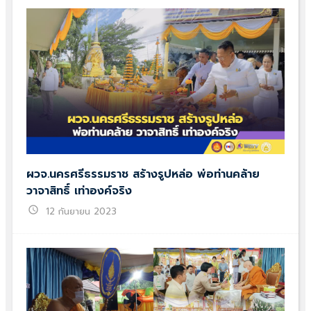
ผวจ.นครศรีธรรมราช สร้างรูปหล่อ พ่อท่านคล้าย
วาจาสิทธิ์ เท่าองค์จริง
schedule
12 กันยายน 2023