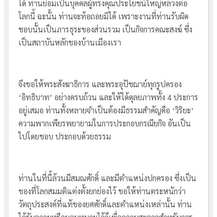
ได้ ท่านย่อมเป็นบุคคลผู้ทรงคุณประโยชน์ใหญ่หลวงต่อ
โลกนี้ ฉะนั้น ท่านจะท้อถอยมิได้ เพราะงานที่ท่านรับผิด
ชอบนั้นเป็นภารธุระของส่วนรวม เป็นกิจการคณะสงฆ์ ซึ่ง
เป็นสถาบันหลักของบ้านเมืองเรา
จึงขอให้พระสังฆาธิการ และพระอุปัชฌาย์ทุกรูปครอง
‘อิทธิบาท’ อย่างครบถ้วน และให้ได้ดุลยภาพทั้ง 4 ประการ
อยู่เสมอ ท่านทั้งหลายจำเป็นต้องมีธรรมสำคัญคือ ‘วิริยะ’
ความพากเพียรพยายามในการประกอบกรณียกิจ อันเป็น
ไปโดยชอบ ประกอบด้วยธรรม
ท่านในที่นี้ล้วนมีสมณศักดิ์ และมีตำแหน่งปกครอง ซึ่งเป็น
ของที่โลกสมมติแต่งตั้งยกย่องไว้ ขอให้ท่านตระหนักว่า
วัตถุประสงค์ที่แท้ของยศศักดิ์และตำแหน่งเหล่านั้น ท่าน