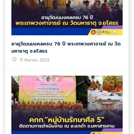
อายุวัฒนมงคลครบ 76 ปี พระเทพวงศาจารย์ ณ วัด
มหาธาตุ จ.ยโสธร
schedule
11 กันยายน 2023