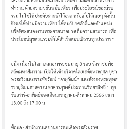
ได้รับถวายหรือมอบหมายไว้ก็เพื่อความสะดวกสำหรับการ
ทำงาน ด้วยความขยันหมั่นเพียร เพื่อประโยชน์ของส่วน
รวม ไม่ใช่ให้ประดับฝาผนังไว้อวด หรือเก็บไว้เฉยๆ ดังนั้น
จึงขอให้ท่านมีความเพียร ให้สมกับยศศักดิ์และตำแหน่ง
เพื่อที่จะสนองงานพระศาสนาอย่างเต็มความสามารถ เพื่อ
ประโยชน์สุขส่วนรวมจักได้สำเร็จสมปณิธานทุกประการ”
อนึ่ง เนื่องในโอกาสฉลองพระชนมายุ 8 รอบ วัดราชบพิธ
สถิตมหาสีมาราม เปิดให้เข้าบริจาคโดยเสด็จพระกุศล บูชา
พระกริ่งและพระชัยวัฒน์ “อายุวัฒน์” และสั่งจองพระพุทธ
วรายุวัฒนศาสดา ณ อาคารภุชงค์ประทานวิทยาสิทธิ์ 1 ทุก
วันเสาร์-อาทิตย์ของเดือนกรกฎาคม-สิงหาคม 2566 เวลา
13.00 ถึง 17.00 น
ข้อมูล : สำนักงานเลขานุการสมเด็จพระสังฆราช