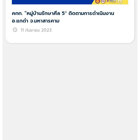
คกก. “หมู่บ้านรักษาศีล 5″ ติดตามการดำเนินงาน
อ.แกดำ จ.มหาสารคาม
schedule
11 กันยายน 2023