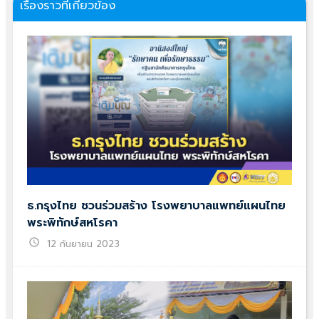
เรื่องราวที่เกี่ยวข้อง
ธ.กรุงไทย ชวนร่วมสร้าง โรงพยาบาลแพทย์แผนไทย
พระพิทักษ์สหโรคา
schedule
12 กันยายน 2023