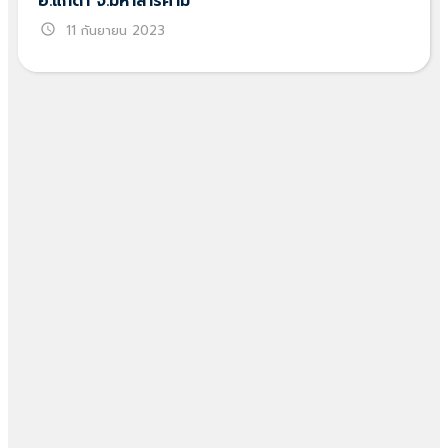
อ.แกดำ จ.มหาสารคาม
schedule
11 กันยายน 2023