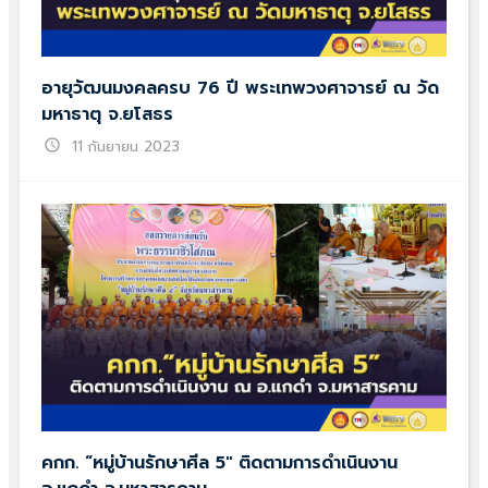
อายุวัฒนมงคลครบ 76 ปี พระเทพวงศาจารย์ ณ วัด
มหาธาตุ จ.ยโสธร
schedule
11 กันยายน 2023
คกก. “หมู่บ้านรักษาศีล 5″ ติดตามการดำเนินงาน