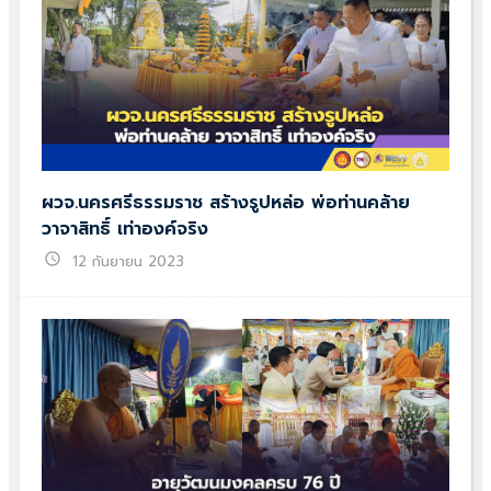
ผวจ.นครศรีธรรมราช สร้างรูปหล่อ พ่อท่านคล้าย
วาจาสิทธิ์ เท่าองค์จริง
schedule
12 กันยายน 2023