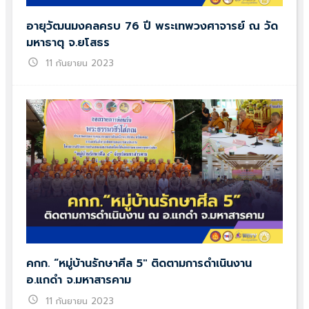
อายุวัฒนมงคลครบ 76 ปี พระเทพวงศาจารย์ ณ วัด
มหาธาตุ จ.ยโสธร
schedule
11 กันยายน 2023
คกก. “หมู่บ้านรักษาศีล 5″ ติดตามการดำเนินงาน
อ.แกดำ จ.มหาสารคาม
schedule
11 กันยายน 2023