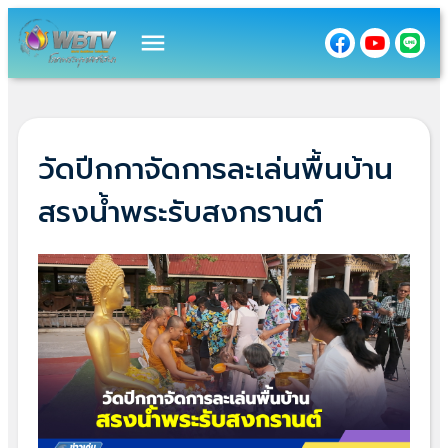
menu
วัดปีกกาจัดการละเล่นพื้นบ้าน
สรงน้ำพระรับสงกรานต์