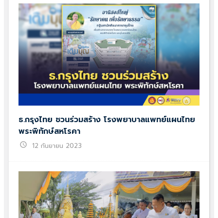
ธ.กรุงไทย ชวนร่วมสร้าง โรงพยาบาลแพทย์แผนไทย
พระพิทักษ์สหโรคา
schedule
12 กันยายน 2023