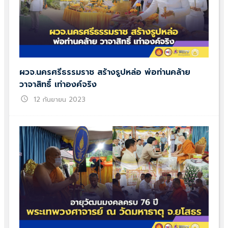
ผวจ.นครศรีธรรมราช สร้างรูปหล่อ พ่อท่านคล้าย
วาจาสิทธิ์ เท่าองค์จริง
schedule
12 กันยายน 2023