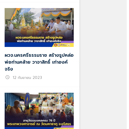
ผวจ.นครศรีธรรมราช สร้างรูปหล่อ
พ่อท่านคล้าย วาจาสิทธิ์ เท่าองค์
จริง
schedule
12 กันยายน 2023