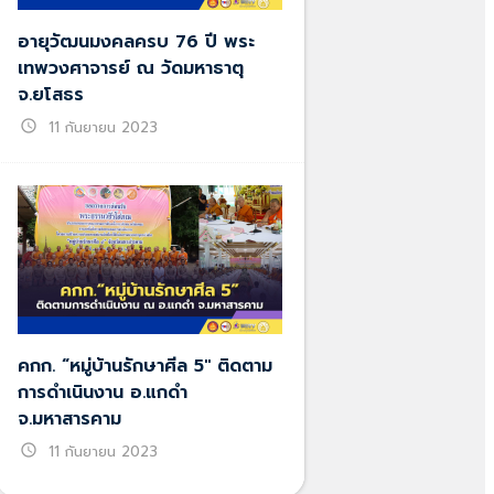
อายุวัฒนมงคลครบ 76 ปี พระ
เทพวงศาจารย์ ณ วัดมหาธาตุ
จ.ยโสธร
schedule
11 กันยายน 2023
คกก. “หมู่บ้านรักษาศีล 5″ ติดตาม
การดำเนินงาน อ.แกดำ
จ.มหาสารคาม
schedule
11 กันยายน 2023