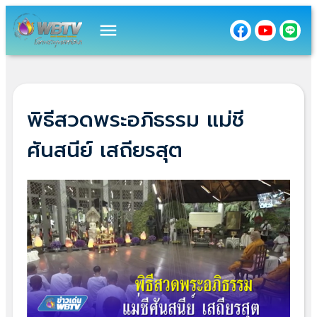
menu
พิธีสวดพระอภิธรรม แม่ชี
ศันสนีย์ เสถียรสุต