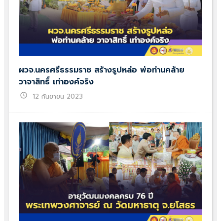
ผวจ.นครศรีธรรมราช สร้างรูปหล่อ พ่อท่านคล้าย
วาจาสิทธิ์ เท่าองค์จริง
schedule
12 กันยายน 2023