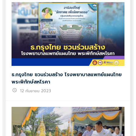
ธ.กรุงไทย ชวนร่วมสร้าง โรงพยาบาลแพทย์แผนไทย
พระพิทักษ์สหโรคา
schedule
12 กันยายน 2023