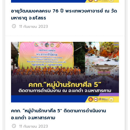
อายุวัฒนมงคลครบ 76 ปี พระเทพวงศาจารย์ ณ วัด
มหาธาตุ จ.ยโสธร
schedule
11 กันยายน 2023
คกก. “หมู่บ้านรักษาศีล 5″ ติดตามการดำเนินงาน
อ.แกดำ จ.มหาสารคาม
schedule
11 กันยายน 2023