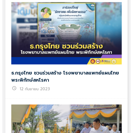
ธ.กรุงไทย ชวนร่วมสร้าง โรงพยาบาลแพทย์แผนไทย
พระพิทักษ์สหโรคา
schedule
12 กันยายน 2023