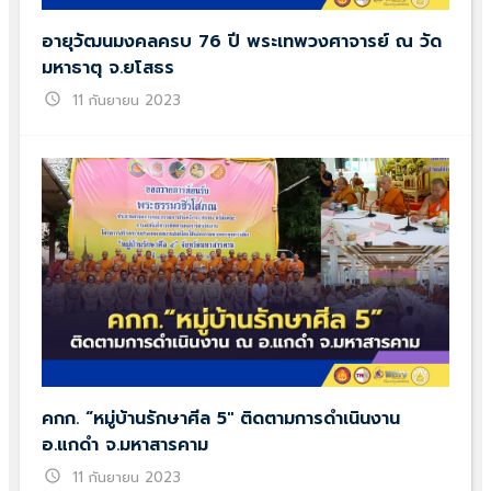
อายุวัฒนมงคลครบ 76 ปี พระเทพวงศาจารย์ ณ วัด
มหาธาตุ จ.ยโสธร
schedule
11 กันยายน 2023
คกก. “หมู่บ้านรักษาศีล 5″ ติดตามการดำเนินงาน
อ.แกดำ จ.มหาสารคาม
schedule
11 กันยายน 2023