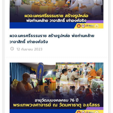
ผวจ.นครศรีธรรมราช สร้างรูปหล่อ พ่อท่านคล้าย
วาจาสิทธิ์ เท่าองค์จริง
schedule
12 กันยายน 2023