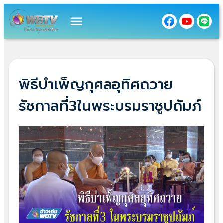
menu
พิธีบำเพ็ญกุศลอุทิศถวาย
รัชกาลที่3ในพระบรมราชูปถัมภ์