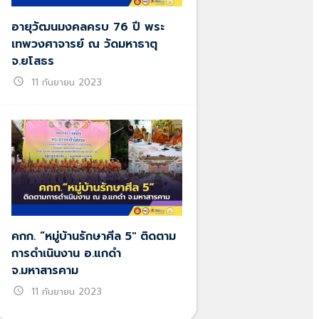
อายุวัฒนมงคลครบ 76 ปี พระ
เทพวงศาจารย์ ณ วัดมหาธาตุ
จ.ยโสธร
schedule
11 กันยายน 2023
คกก. “หมู่บ้านรักษาศีล 5″ ติดตาม
การดำเนินงาน อ.แกดำ
จ.มหาสารคาม
schedule
11 กันยายน 2023