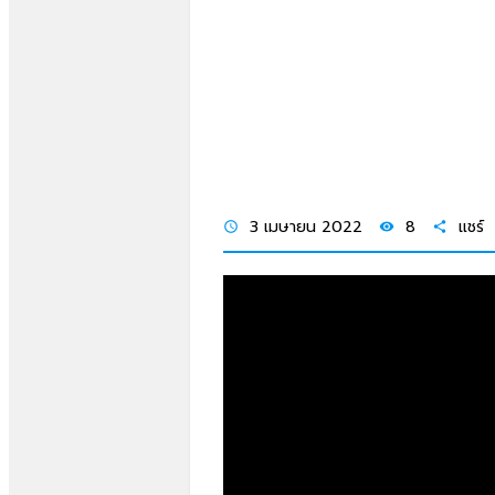
3 เมษายน 2022
8
แชร์
schedule
visibility
share