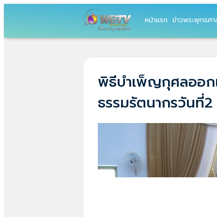
หน้าแรก
ข่าวพระพุทธศา
พิธีบำเพ็ญกุศลออ
ธรรมรัตนากรวันที่2