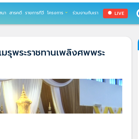
สนา
สารคดี
รายการทีวี
โครงการ
ร่วมงานกับเรา
LIVE
expand_more
circle
กเมรุพระราชทานเพลิงศพพระ