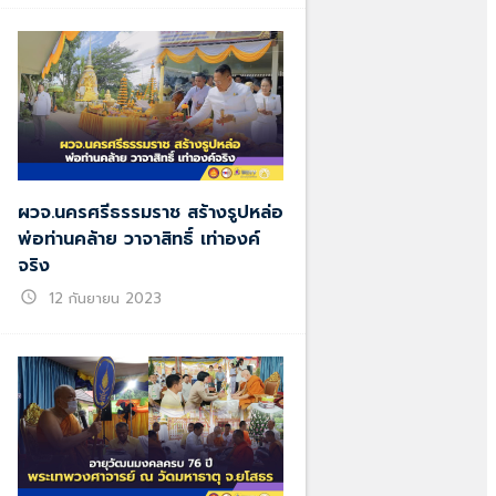
ผวจ.นครศรีธรรมราช สร้างรูปหล่อ
พ่อท่านคล้าย วาจาสิทธิ์ เท่าองค์
จริง
schedule
12 กันยายน 2023