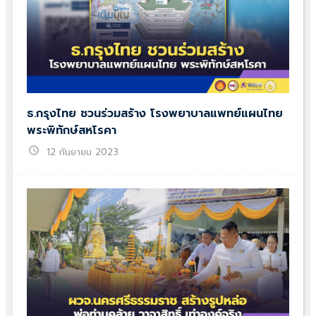
ธ.กรุงไทย ชวนร่วมสร้าง โรงพยาบาลแพทย์แผนไทย
พระพิทักษ์สหโรคา
schedule
12 กันยายน 2023