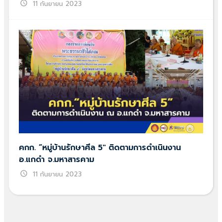
schedule
11 กันยายน 2023
คกก. “หมู่บ้านรักษาศีล 5″ ติดตามการดำเนินงาน
อ.แกดำ จ.มหาสารคาม
schedule
11 กันยายน 2023