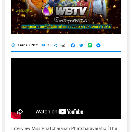
3 มีนาคม 2021
33
แชร์
schedule
visibility
share
Interview Miss Phatcharanan Phatcharavaratip (The