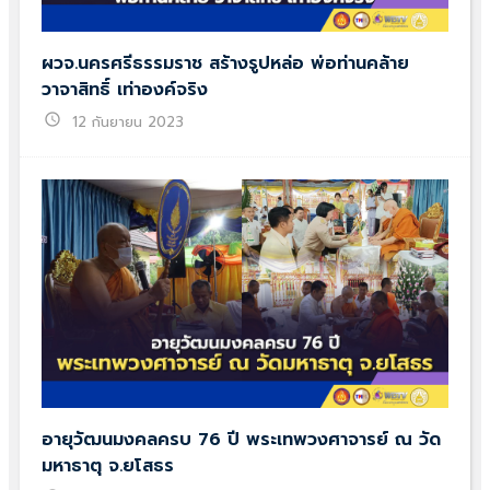
ผวจ.นครศรีธรรมราช สร้างรูปหล่อ พ่อท่านคล้าย
วาจาสิทธิ์ เท่าองค์จริง
schedule
12 กันยายน 2023
อายุวัฒนมงคลครบ 76 ปี พระเทพวงศาจารย์ ณ วัด
มหาธาตุ จ.ยโสธร