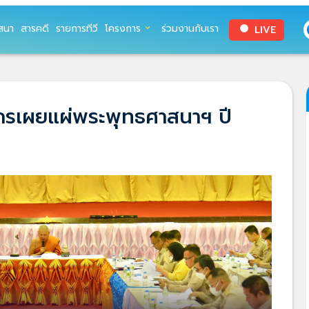
สนา
สารคดี
รายการทีวี
โครงการ
ร่วมงานกับเรา
LIVE
expand_more
circle
กรเผยแผ่พระพุทธศาสนาฯ ปี