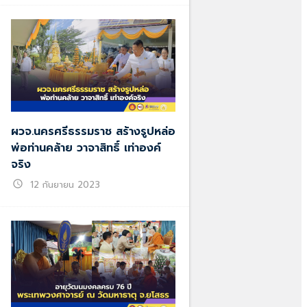
ผวจ.นครศรีธรรมราช สร้างรูปหล่อ
พ่อท่านคล้าย วาจาสิทธิ์ เท่าองค์
จริง
schedule
12 กันยายน 2023