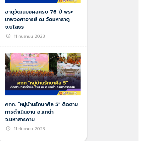
อายุวัฒนมงคลครบ 76 ปี พระ
เทพวงศาจารย์ ณ วัดมหาธาตุ
จ.ยโสธร
schedule
11 กันยายน 2023
คกก. “หมู่บ้านรักษาศีล 5″ ติดตาม
การดำเนินงาน อ.แกดำ
จ.มหาสารคาม
schedule
11 กันยายน 2023