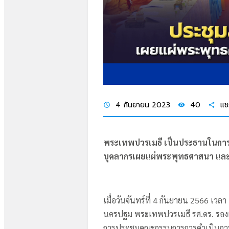
4 กันยายน 2023
40
แช
schedule
visibility
share
พระเทพปวรเมธี เป็นประธานในกา
บุคลากรเผยแผ่พระพุทธศาสนา และผ
เมื่อวันจันทร์ที่ 4 กันยายน 2566 เ
นครปฐม พระเทพปวรเมธี รศ.ดร. รองเ
การประชุมคณะกรรมการการดำเนินการ