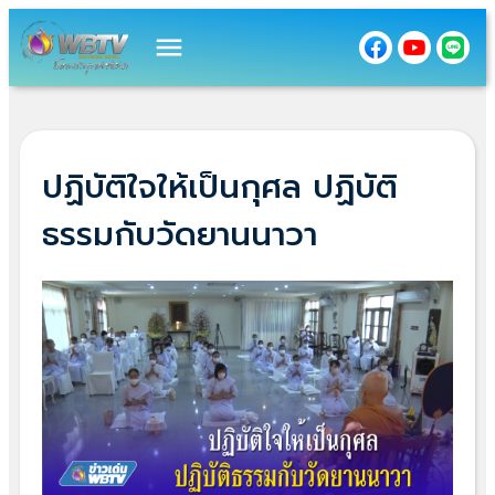
menu
ปฏิบัติใจให้เป็นกุศล ปฏิบัติ
ธรรมกับวัดยานนาวา