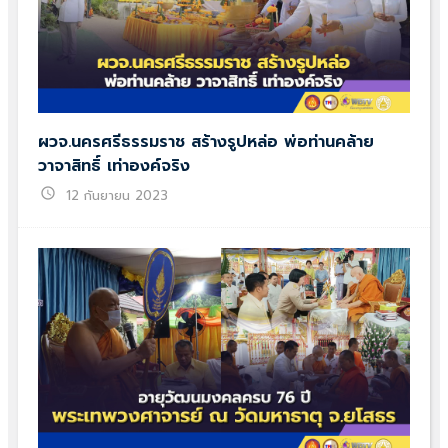
ผวจ.นครศรีธรรมราช สร้างรูปหล่อ พ่อท่านคล้าย
วาจาสิทธิ์ เท่าองค์จริง
schedule
12 กันยายน 2023