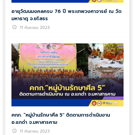
อายุวัฒนมงคลครบ 76 ปี พระเทพวงศาจารย์ ณ วัด
มหาธาตุ จ.ยโสธร
schedule
11 กันยายน 2023
คกก. “หมู่บ้านรักษาศีล 5″ ติดตามการดำเนินงาน
อ.แกดำ จ.มหาสารคาม
schedule
11 กันยายน 2023