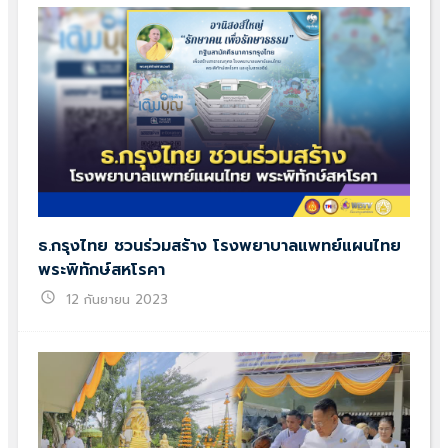
ธ.กรุงไทย ชวนร่วมสร้าง โรงพยาบาลแพทย์แผนไทย
พระพิทักษ์สหโรคา
schedule
12 กันยายน 2023