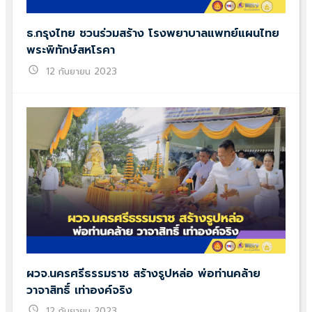
ธ.กรุงไทย ชวนร่วมสร้าง โรงพยาบาลแพทย์แผนไทย
พระพิทักษ์สหโรคา
schedule
12 กันยายน 2023
ผวจ.นครศรีธรรมราช สร้างรูปหล่อ พ่อท่านคล้าย
วาจาสิทธิ์ เท่าองค์จริง
schedule
12 กันยายน 2023