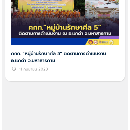
คกก. “หมู่บ้านรักษาศีล 5″ ติดตามการดำเนินงาน
อ.แกดำ จ.มหาสารคาม
schedule
11 กันยายน 2023