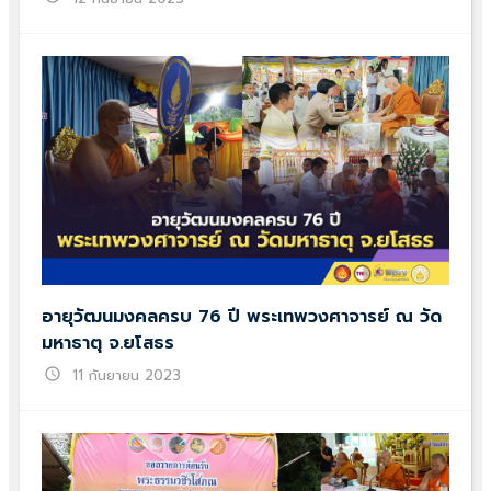
อายุวัฒนมงคลครบ 76 ปี พระเทพวงศาจารย์ ณ วัด
มหาธาตุ จ.ยโสธร
schedule
11 กันยายน 2023