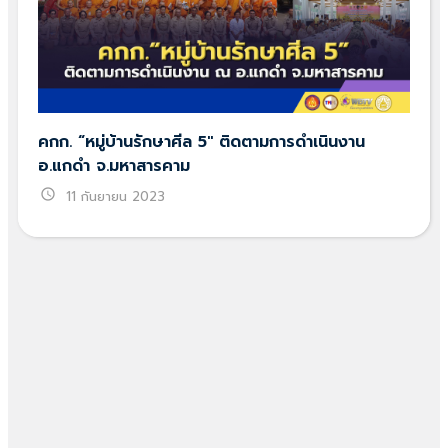
คกก. “หมู่บ้านรักษาศีล 5″ ติดตามการดำเนินงาน
อ.แกดำ จ.มหาสารคาม
schedule
11 กันยายน 2023