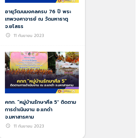
อายุวัฒนมงคลครบ 76 ปี พระ
เทพวงศาจารย์ ณ วัดมหาธาตุ
จ.ยโสธร
schedule
11 กันยายน 2023
คกก. “หมู่บ้านรักษาศีล 5″ ติดตาม
การดำเนินงาน อ.แกดำ
จ.มหาสารคาม
schedule
11 กันยายน 2023