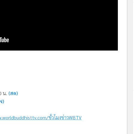
0 น.
(สด)
N)
.worldbuddhisttv.com/ชั่วโมงข่าวWBTV