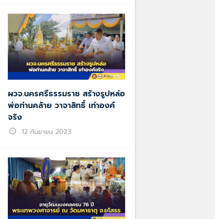
ผวจ.นครศรีธรรมราช สร้างรูปหล่อ
พ่อท่านคล้าย วาจาสิทธิ์ เท่าองค์
จริง
schedule
12 กันยายน 2023