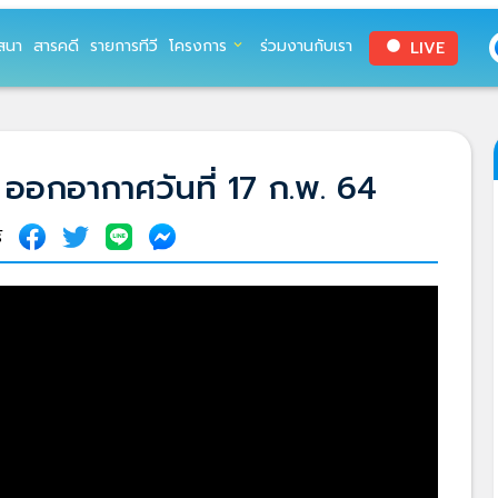
สนา
สารคดี
รายการทีวี
โครงการ
ร่วมงานกับเรา
LIVE
expand_more
circle
 ออกอากาศวันที่ 17 ก.พ. 64
์