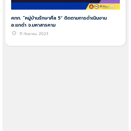
คกก. “หมู่บ้านรักษาศีล 5″ ติดตามการดำเนินงาน
อ.แกดำ จ.มหาสารคาม
schedule
11 กันยายน 2023