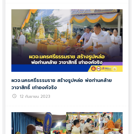
ผวจ.นครศรีธรรมราช สร้างรูปหล่อ พ่อท่านคล้าย
วาจาสิทธิ์ เท่าองค์จริง
schedule
12 กันยายน 2023