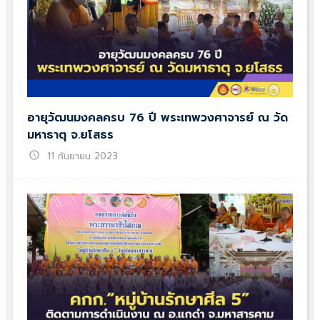
อายุวัฒนมงคลครบ 76 ปี พระเทพวงศาจารย์ ณ วัด
มหาธาตุ จ.ยโสธร
schedule
11 กันยายน 2023