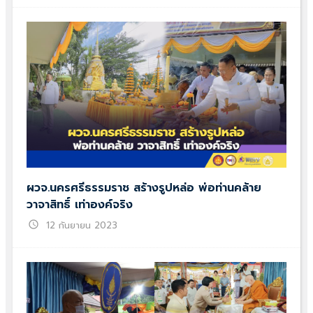
ผวจ.นครศรีธรรมราช สร้างรูปหล่อ พ่อท่านคล้าย
วาจาสิทธิ์ เท่าองค์จริง
schedule
12 กันยายน 2023