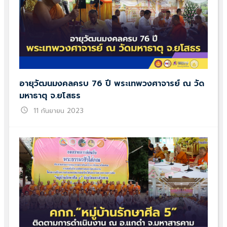
อายุวัฒนมงคลครบ 76 ปี พระเทพวงศาจารย์ ณ วัด
มหาธาตุ จ.ยโสธร
schedule
11 กันยายน 2023