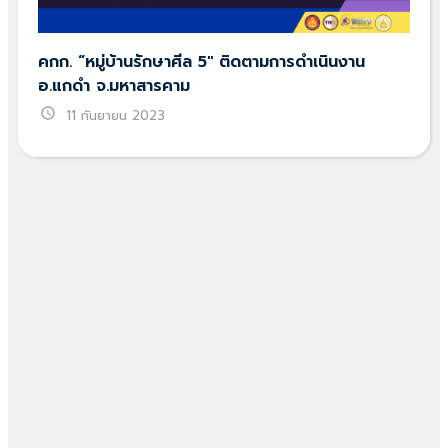
คกก. “หมู่บ้านรักษาศีล 5″ ติดตามการดำเนินงาน
อ.แกดำ จ.มหาสารคาม
schedule
11 กันยายน 2023