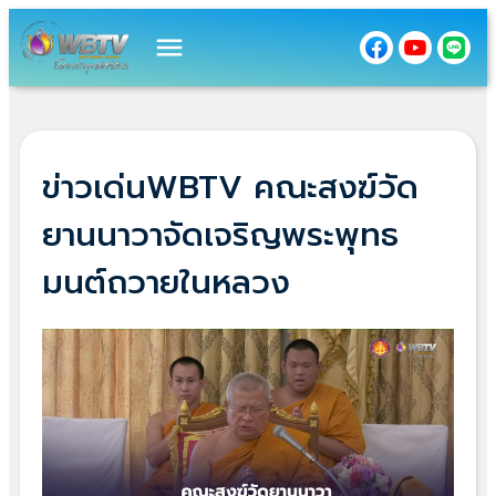
menu
ข่าวเด่นWBTV คณะสงฆ์วัด
ยานนาวาจัดเจริญพระพุทธ
มนต์ถวายในหลวง