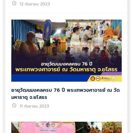
schedule
12 กันยายน 2023
อายุวัฒนมงคลครบ 76 ปี พระเทพวงศาจารย์ ณ วัด
มหาธาตุ จ.ยโสธร
schedule
11 กันยายน 2023