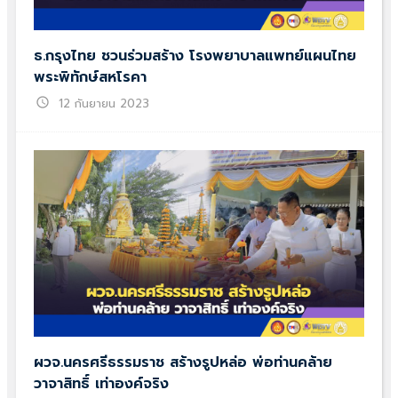
ธ.กรุงไทย ชวนร่วมสร้าง โรงพยาบาลแพทย์แผนไทย
พระพิทักษ์สหโรคา
schedule
12 กันยายน 2023
ผวจ.นครศรีธรรมราช สร้างรูปหล่อ พ่อท่านคล้าย
วาจาสิทธิ์ เท่าองค์จริง