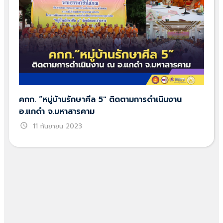
คกก. “หมู่บ้านรักษาศีล 5″ ติดตามการดำเนินงาน
อ.แกดำ จ.มหาสารคาม
schedule
11 กันยายน 2023