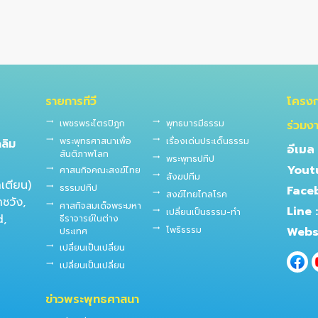
รายการทีวี
โครง
trending_flat
เพชรพระไตรปิฎก
trending_flat
พุทธบารมีธรรม
ร่วมง
trending_flat
พระพุทธศาสนาเพื่อ
trending_flat
เรื่องเด่นประเด็นธรรม
ลิม
อีเมล 
สันติภาพโลก
trending_flat
พระพุทธปทีป
Yout
trending_flat
ศาสนกิจคณะสงฆ์ไทย
trending_flat
สังฆปทีม
าเตียน)
trending_flat
ธรรมปทีป
Face
trending_flat
สงฆ์ไทยไกลโรค
ชวัง,
trending_flat
ศาสกิจสมเด็จพระมหา
Line :
trending_flat
เปลี่ยนเป็นธรรม-ทำ
d,
ธีราจารย์ในต่าง
trending_flat
โพธิธรรม
Websi
ประเทศ
trending_flat
เปลี่ยนเป็นเปลี่ยน
trending_flat
เปลี่ยนเป็นเปลี่ยน
ข่าวพระพุทธศาสนา