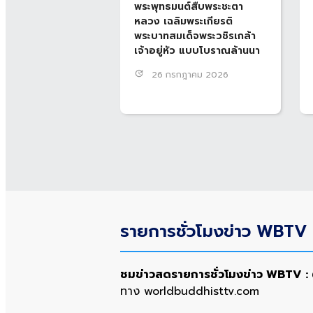
พระพุทธมนต์สืบพระชะตา
หลวง เฉลิมพระเกียรติ
พระบาทสมเด็จพระวชิรเกล้า
เจ้าอยู่หัว แบบโบราณล้านนา
update
26 กรกฎาคม 2026
รายการชั่วโมงข่าว WBTV 
ชมข่าวสดรายการชั่วโมงข่าว WBTV :
ทาง worldbuddhisttv.com