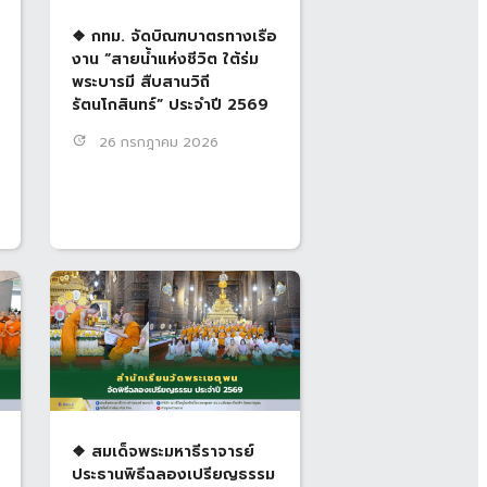
❖ กทม. จัดบิณฑบาตรทางเรือ
งาน “สายน้ำแห่งชีวิต ใต้ร่ม
พระบารมี สืบสานวิถี
รัตนโกสินทร์” ประจำปี 2569
update
26 กรกฎาคม 2026
❖ สมเด็จพระมหาธีราจารย์
ประธานพิธีฉลองเปรียญธรรม