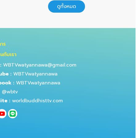
ดูทั้งหมด
การ
านกับเรา
:
WBTVwatyannawa@gmail.com
ube :
WBTVwatyannawa
book :
WBTVwatyannawa
@wbtv
te :
worldbuddhisttv.com