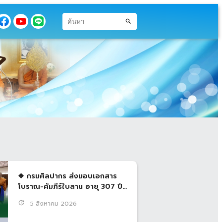
search
❖ กรมศิลปากร ส่งมอบเอกสาร
โบราณ-คัมภีร์ใบลาน อายุ 307 ปี
คืนวัดจักรวรรดิราชาวาส หลังจัด
update
5 สิงหาคม 2026
ทำทะเบียน เป็นเวลากว่า 1 ปี 3
เดือน