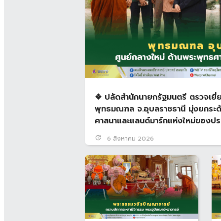
❖ ปลัดสำนักนายกรัฐมนตรี ตรวจเยี่
พุทธมณฑล จ.อุบลราชธานี มุ่งยกระด
ศาสนาและแลนด์มาร์กแห่งใหม่ของปร
update
6 สิงหาคม 2026