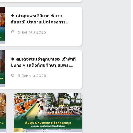
❖ เจ้าคุณพระสินีนาถ พิลาส
กัลยาณี ประธานเปิดโครงการ
อบรมปูทางสู่การตื่นรู้ธรรมนาวา
update
5 สิงหาคม 2026
‘วัง’ (ภาคพระสอนศีลธรรม ภาค
กลาง) เพื่อเสริมศักยภาพพระสอน
ศีลธรรม กว่า 4,000 รูป
❖ สมเด็จพระเจ้าลูกยาเธอ เจ้าฟ้าที
ปังกร ฯ เสด็จทัศนศึกษา ชมพระ
นอน วัดพระเชตุพน และสนทนา
update
5 สิงหาคม 2026
ธรรมกับสมเด็จพระมหาธีราจารย์
เป็นการส่วนพระองค์