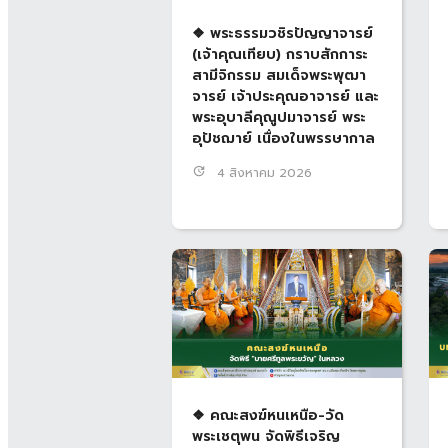
❖ พระธรรมวชิรปัญญาจารย์
(เจ้าคุณเทียบ) กราบสักการะ
สามีจิกรรม สมเด็จพระพุฒา
จารย์ เจ้าประคุณอาจารย์ และ
พระอุบาลีคุณูปมาจารย์ พระ
อุปัชฌาย์ เนื่องในพรรษากาล
update
4 สิงหาคม 2026
❖ คณะสงฆ์หนเหนือ-วัด
พระเชตุพน จัดพิธีเจริญ