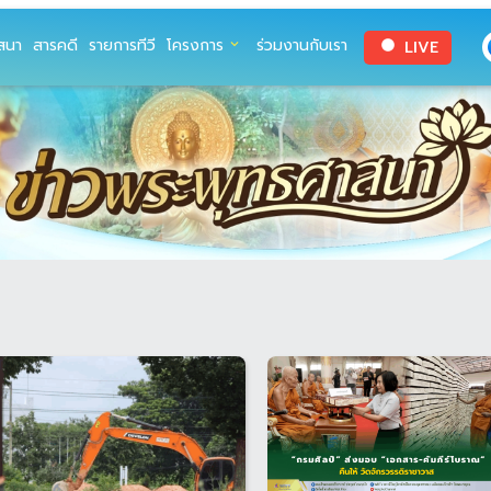
สนา
สารคดี
รายการทีวี
โครงการ
ร่วมงานกับเรา
LIVE
expand_more
circle