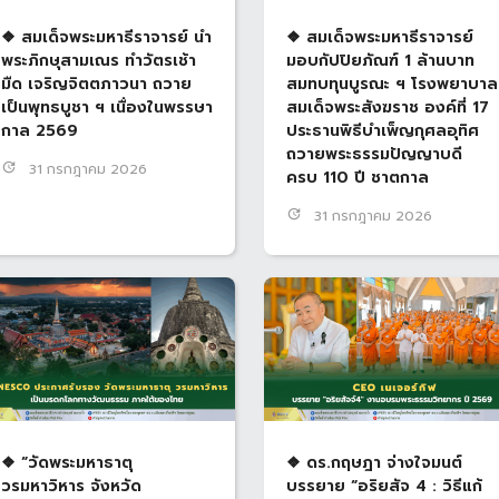
❖ สมเด็จพระมหาธีราจารย์ นำ
❖ สมเด็จพระมหาธีราจารย์
พระภิกษุสามเณร ทำวัตรเช้า
มอบกัปปิยภัณฑ์ 1 ล้านบาท
มืด เจริญจิตตภาวนา ถวาย
สมทบทุนบูรณะ ฯ โรงพยาบาล
เป็นพุทธบูชา ฯ เนื่องในพรรษา
สมเด็จพระสังฆราช องค์ที่ 17
กาล 2569
ประธานพิธีบำเพ็ญกุศลอุทิศ
ถวายพระธรรมปัญญาบดี
update
31 กรกฎาคม 2026
ครบ 110 ปี ชาตกาล
update
31 กรกฎาคม 2026
❖ “วัดพระมหาธาตุ
❖ ดร.กฤษฎา จ่างใจมนต์
วรมหาวิหาร จังหวัด
บรรยาย “อริยสัจ 4 : วิธีแก้