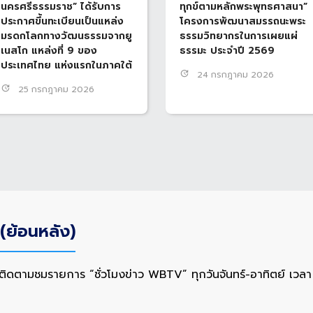
นครศรีธรรมราช” ได้รับการ
ทุกข์ตามหลักพระพุทธศาสนา”
ประกาศขึ้นทะเบียนเป็นแหล่ง
โครงการพัฒนาสมรรถนะพระ
มรดกโลกทางวัฒนธรรมจากยู
ธรรมวิทยากรในการเผยแผ่
เนสโก แหล่งที่ 9 ของ
ธรรมะ ประจำปี 2569
ประเทศไทย แห่งแรกในภาคใต้
update
24 กรกฎาคม 2026
update
25 กรกฎาคม 2026
(ย้อนหลัง)
ติดตามชมรายการ “ชั่วโมงข่าว WBTV” ทุกวันจันทร์-อาทิตย์ เวลา