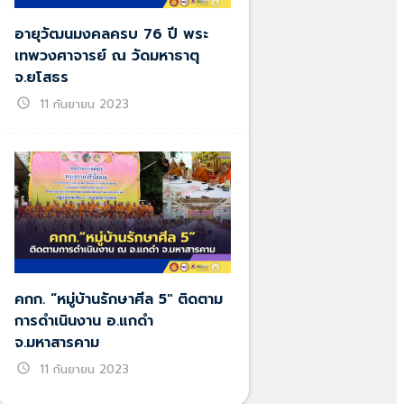
อายุวัฒนมงคลครบ 76 ปี พระ
เทพวงศาจารย์ ณ วัดมหาธาตุ
จ.ยโสธร
schedule
11 กันยายน 2023
คกก. “หมู่บ้านรักษาศีล 5″ ติดตาม
การดำเนินงาน อ.แกดำ
จ.มหาสารคาม
schedule
11 กันยายน 2023