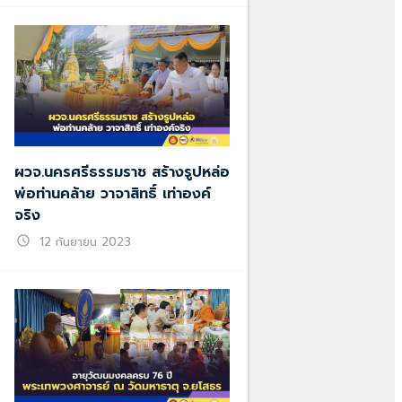
ผวจ.นครศรีธรรมราช สร้างรูปหล่อ
พ่อท่านคล้าย วาจาสิทธิ์ เท่าองค์
จริง
schedule
12 กันยายน 2023