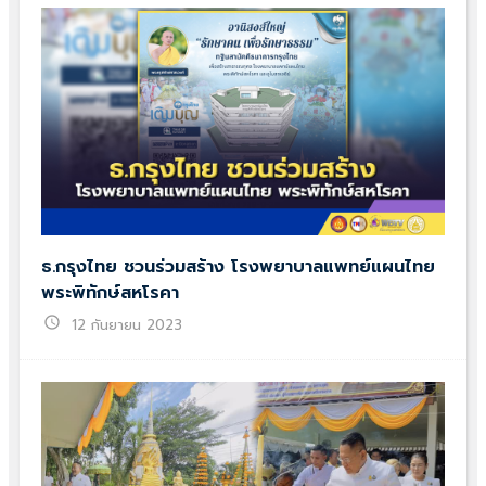
ธ.กรุงไทย ชวนร่วมสร้าง โรงพยาบาลแพทย์แผนไทย
พระพิทักษ์สหโรคา
schedule
12 กันยายน 2023