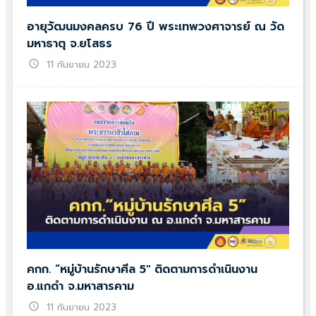
อายุวัฒนมงคลครบ 76 ปี พระเทพวงศาจารย์ ณ วัด
มหาธาตุ จ.ยโสธร
schedule
11 กันยายน 2023
คกก. “หมู่บ้านรักษาศีล 5″ ติดตามการดำเนินงาน
อ.แกดำ จ.มหาสารคาม
schedule
11 กันยายน 2023