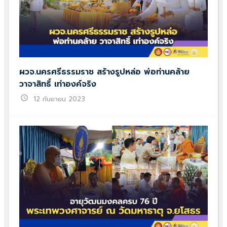
ผวจ.นครศรีธรรมราช สร้างรูปหล่อ พ่อท่านคล้าย
วาจาสิทธิ์ เท่าองค์จริง
schedule
12 กันยายน 2023