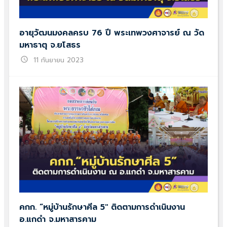
อายุวัฒนมงคลครบ 76 ปี พระเทพวงศาจารย์ ณ วัด
มหาธาตุ จ.ยโสธร
schedule
11 กันยายน 2023
คกก. “หมู่บ้านรักษาศีล 5″ ติดตามการดำเนินงาน
อ.แกดำ จ.มหาสารคาม