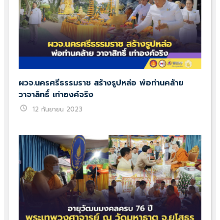
ผวจ.นครศรีธรรมราช สร้างรูปหล่อ พ่อท่านคล้าย
วาจาสิทธิ์ เท่าองค์จริง
schedule
12 กันยายน 2023