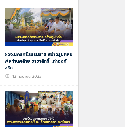
ผวจ.นครศรีธรรมราช สร้างรูปหล่อ
พ่อท่านคล้าย วาจาสิทธิ์ เท่าองค์
จริง
schedule
12 กันยายน 2023