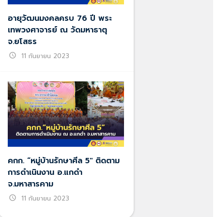
อายุวัฒนมงคลครบ 76 ปี พระ
เทพวงศาจารย์ ณ วัดมหาธาตุ
จ.ยโสธร
schedule
11 กันยายน 2023
คกก. “หมู่บ้านรักษาศีล 5″ ติดตาม
การดำเนินงาน อ.แกดำ
จ.มหาสารคาม
schedule
11 กันยายน 2023