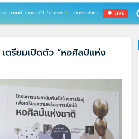
สนา
สารคดี
รายการทีวี
โครงการ
ร่วมงานกับเรา
LIVE
expand_more
circle
ตรียมเปิดตัว “หอศิลป์แห่ง