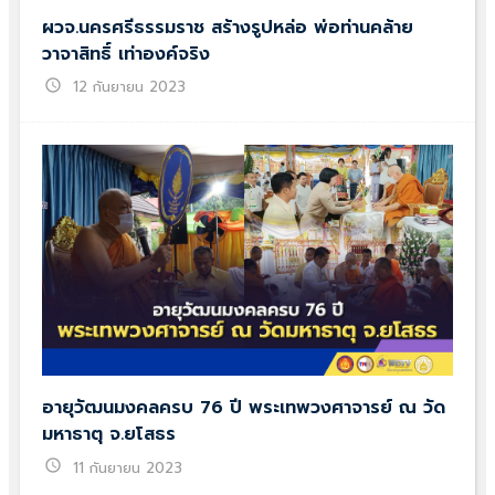
ผวจ.นครศรีธรรมราช สร้างรูปหล่อ พ่อท่านคล้าย
วาจาสิทธิ์ เท่าองค์จริง
schedule
12 กันยายน 2023
อายุวัฒนมงคลครบ 76 ปี พระเทพวงศาจารย์ ณ วัด
มหาธาตุ จ.ยโสธร
schedule
11 กันยายน 2023