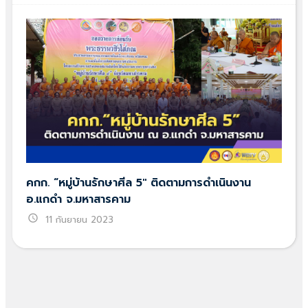
คกก. “หมู่บ้านรักษาศีล 5″ ติดตามการดำเนินงาน
อ.แกดำ จ.มหาสารคาม
schedule
11 กันยายน 2023