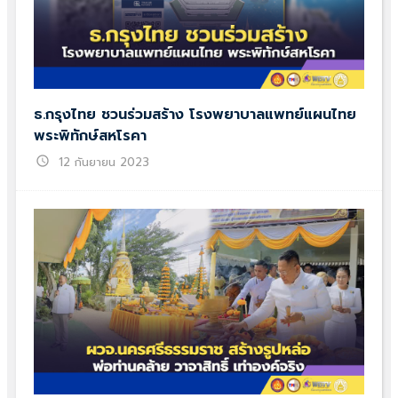
ธ.กรุงไทย ชวนร่วมสร้าง โรงพยาบาลแพทย์แผนไทย
พระพิทักษ์สหโรคา
schedule
12 กันยายน 2023