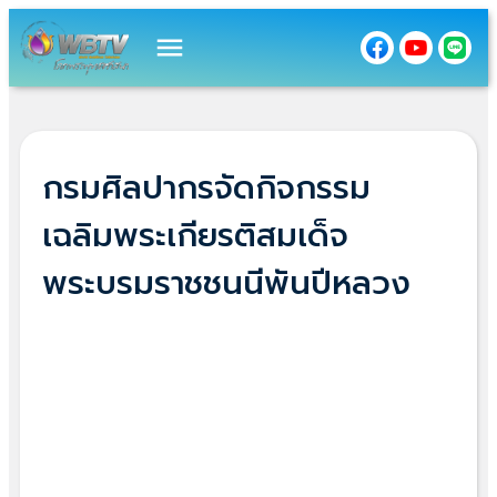
menu
กรมศิลปากรจัดกิจกรรม
เฉลิมพระเกียรติสมเด็จ
พระบรมราชชนนีพันปีหลวง