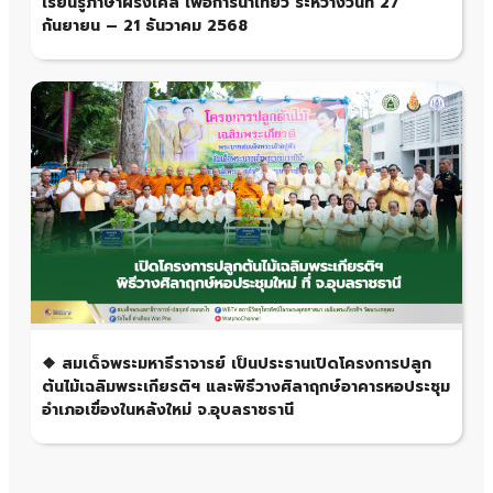
เรียนรู้ภาษาฝรั่งเศส เพื่อการนำเที่ยว ระหว่างวันที่ 27
กันยายน – 21 ธันวาคม 2568
❖ สมเด็จพระมหาธีราจารย์ เป็นประธานเปิดโครงการปลูก
ต้นไม้เฉลิมพระเกียรติฯ และพิธีวางศิลาฤกษ์อาคารหอประชุม
อำเภอเขื่องในหลังใหม่ จ.อุบลราชธานี