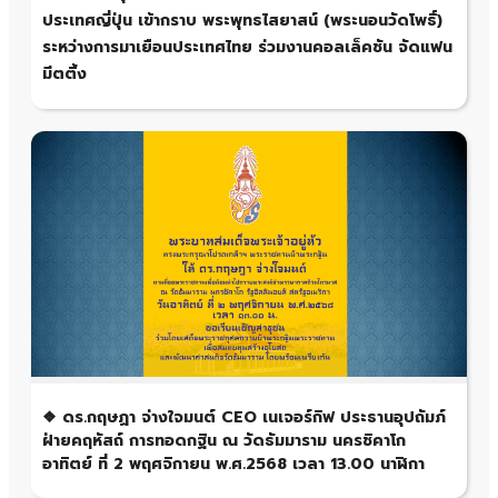
ประเทศญี่ปุ่น เข้ากราบ พระพุทธไสยาสน์ (พระนอนวัดโพธิ์)
ระหว่างการมาเยือนประเทศไทย ร่วมงานคอลเล็คชัน จัดแฟน
มีตติ้ง
❖ ดร.กฤษฏา จ่างใจมนต์ CEO เนเจอร์กิฟ ประธานอุปถัมภ์
ฝ่ายคฤหัสถ์ การทอดกฐิน ณ วัดธัมมาราม นครชิคาโก
อาทิตย์ ที่ 2 พฤศจิกายน พ.ศ.2568 เวลา 13.00 นาฬิกา