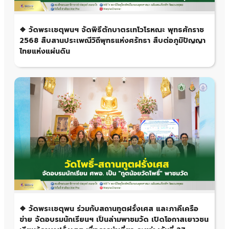
❖ วัดพระเชตุพนฯ จัดพิธีตักบาตรเทโวโรหณะ พุทธศักราช
2568 สืบสานประเพณีวิถีพุทธแห่งศรัทธา สืบต่อภูมิปัญญา
ไทยแห่งแผ่นดิน
❖ วัดพระเชตุพน ร่วมกับสถานทูตฝรั่งเศส และภาคีเครือ
ข่าย จัดอบรมนักเรียนฯ เป็นล่ามพาชมวัด เปิดโอกาสเยาวชน