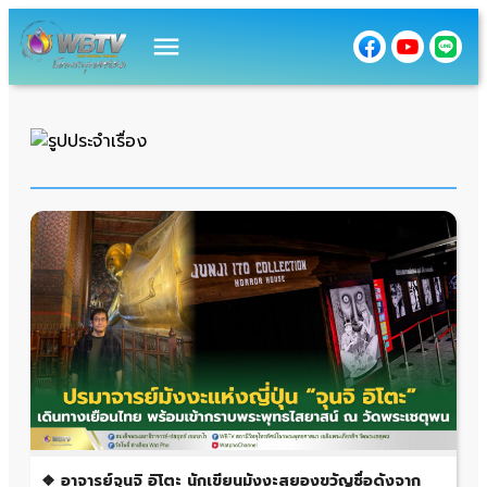
menu
❖ อาจารย์จุนจิ อิโตะ นักเขียนมังงะสยองขวัญชื่อดังจาก