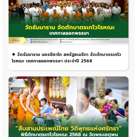
❖ วัดธัมมาราม นครชิคาโก สหรัฐอเมริกา จัดตักบาตรเทโว
โรหณะ เทศกาลออกพรรษา ประจำปี 2568