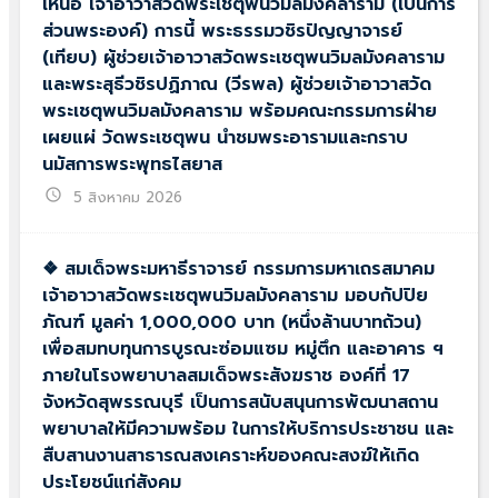
เหนือ เจ้าอาวาสวัดพระเชตุพนวิมลมังคลาราม (เป็นการ
ส่วนพระองค์) การนี้ พระธรรมวชิรปัญญาจารย์
(เทียบ) ผู้ช่วยเจ้าอาวาสวัดพระเชตุพนวิมลมังคลาราม
และพระสุธีวชิรปฏิภาณ (วีรพล) ผู้ช่วยเจ้าอาวาสวัด
พระเชตุพนวิมลมังคลาราม พร้อมคณะกรรมการฝ่าย
เผยแผ่ วัดพระเชตุพน นำชมพระอารามและกราบ
นมัสการพระพุทธไสยาส
schedule
5 สิงหาคม 2026
❖ สมเด็จพระมหาธีราจารย์ กรรมการมหาเถรสมาคม
เจ้าอาวาสวัดพระเชตุพนวิมลมังคลาราม มอบกัปปิย
ภัณฑ์ มูลค่า 1,000,000 บาท (หนึ่งล้านบาทถ้วน)
เพื่อสมทบทุนการบูรณะซ่อมแซม หมู่ตึก และอาคาร ฯ
ภายในโรงพยาบาลสมเด็จพระสังฆราช องค์ที่ 17
จังหวัดสุพรรณบุรี เป็นการสนับสนุนการพัฒนาสถาน
พยาบาลให้มีความพร้อม ในการให้บริการประชาชน และ
สืบสานงานสาธารณสงเคราะห์ของคณะสงฆ์ให้เกิด
ประโยชน์แก่สังคม