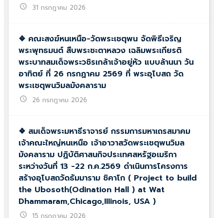
schedule
31 กรกฎาคม 2026
❖ คณะสงฆ์หนเหนือ-วัดพระเชตุพน จัดพิธีเจริญ
พระพุทธมนต์ สืบพระชะตาหลวง เฉลิมพระเกียรติ
พระบาทสมเด็จพระวชิรเกล้าเจ้าอยู่หัว แบบล้านนา วัน
อาทิตย์ ที่ 26 กรกฏาคม 2569 ที่ พระอุโบสถ วัด
พระเชตุพนวิมลมังคลาราม
schedule
26 กรกฎาคม 2026
❖ สมเด็จพระมหาธีราจารย์ กรรมการมหาเถรสมาคม
เจ้าคณะใหญ่หนเหนือ เจ้าอาวาสวัดพระเชตุพนวิมล
มังคลาราม ปฏิบัติศาสนกิจประเทศสหรัฐอเมริกา
ระหว่างวันที่ 13 -22 ก.ค.2569 ดำเนินการโครงการ
สร้างอุโบสถวัดธัมมาราม ชิคาโก ( Project to build
the Ubosoth(Odination Hall ) at Wat
Dhammaram,Chicago,IIIinois, USA )
schedule
15 กรกฎาคม 2026