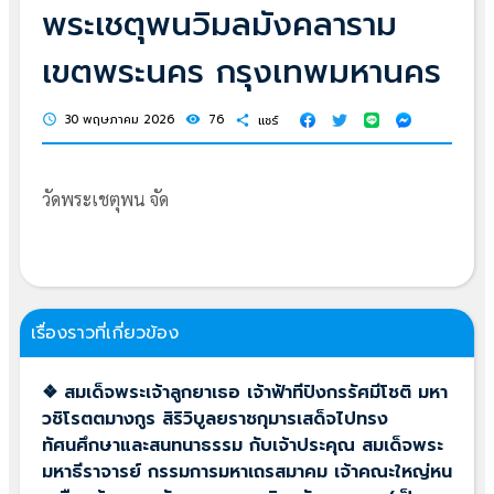
พระเชตุพนวิมลมังคลาราม
เขตพระนคร กรุงเทพมหานคร
30 พฤษภาคม 2026
76
แชร์
schedule
visibility
share
วัดพระเชตุพน จัด
เรื่องราวที่เกี่ยวข้อง
❖ สมเด็จพระเจ้าลูกยาเธอ เจ้าฟ้าทีปังกรรัศมีโชติ มหา
วชิโรตตมางกูร สิริวิบูลยราชกุมารเสด็จไปทรง
ทัศนศึกษาและสนทนาธรรม กับเจ้าประคุณ สมเด็จพระ
มหาธีราจารย์ กรรมการมหาเถรสมาคม เจ้าคณะใหญ่หน