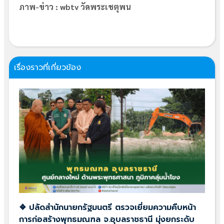
ภาพ-ข่าว : wbtv วัดพระเชตุพน
เรื่องราวที่เกี่ยวข้อง
❖ ปลัดสำนักนายกรัฐมนตรี ตรวจเยี่ยมความคืบหน้า
การก่อสร้างพุทธมณฑล จ.อุบลราชธานี มุ่งยกระดับ