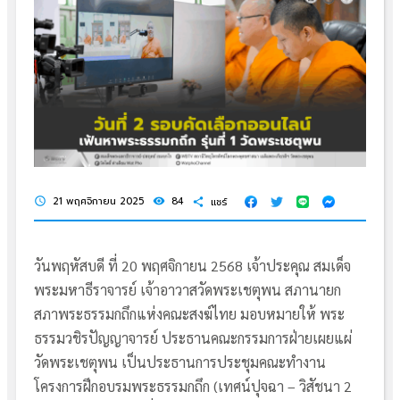
21 พฤศจิกายน 2025
84
แชร์
schedule
visibility
share
วันพฤหัสบดี ที่ 20 พฤศจิกายน 2568 เจ้าประคุณ สมเด็จ
พระมหาธีราจารย์ เจ้าอาวาสวัดพระเชตุพน สภานายก
สภาพระธรรมกถึกแห่งคณะสงฆ์ไทย มอบหมายให้ พระ
ธรรมวชิรปัญญาจารย์ ประธานคณะกรรมการฝ่ายเผยแผ่
วัดพระเชตุพน เป็นประธานการประชุมคณะทำงาน
โครงการฝึกอบรมพระธรรมกถึก (เทศน์ปุจฉา – วิสัชนา 2