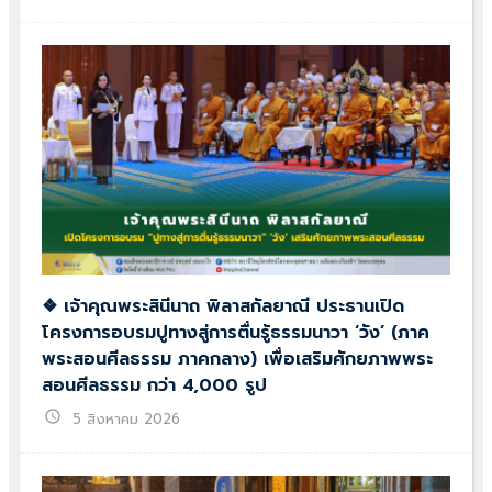
❖ เจ้าคุณพระสินีนาถ พิลาสกัลยาณี ประธานเปิด
โครงการอบรมปูทางสู่การตื่นรู้ธรรมนาวา ‘วัง’ (ภาค
พระสอนศีลธรรม ภาคกลาง) เพื่อเสริมศักยภาพพระ
สอนศีลธรรม กว่า 4,000 รูป
schedule
5 สิงหาคม 2026