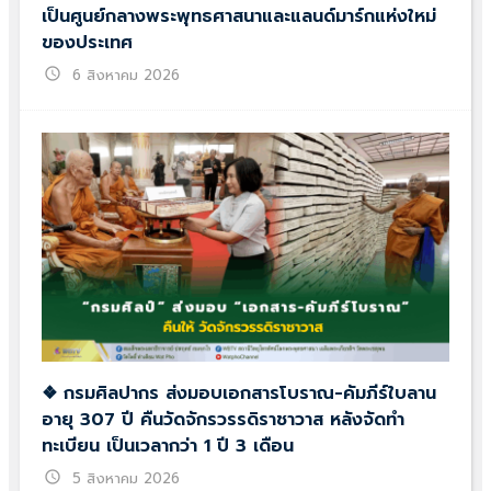
เป็นศูนย์กลางพระพุทธศาสนาและแลนด์มาร์กแห่งใหม่
ของประเทศ
schedule
6 สิงหาคม 2026
❖ กรมศิลปากร ส่งมอบเอกสารโบราณ-คัมภีร์ใบลาน
อายุ 307 ปี คืนวัดจักรวรรดิราชาวาส หลังจัดทำ
ทะเบียน เป็นเวลากว่า 1 ปี 3 เดือน
schedule
5 สิงหาคม 2026