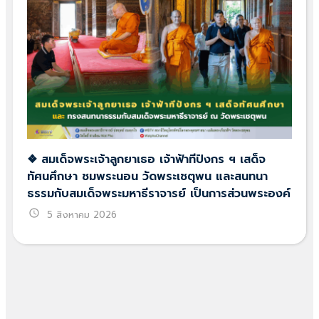
❖ สมเด็จพระเจ้าลูกยาเธอ เจ้าฟ้าทีปังกร ฯ เสด็จ
ทัศนศึกษา ชมพระนอน วัดพระเชตุพน และสนทนา
ธรรมกับสมเด็จพระมหาธีราจารย์ เป็นการส่วนพระองค์
schedule
5 สิงหาคม 2026