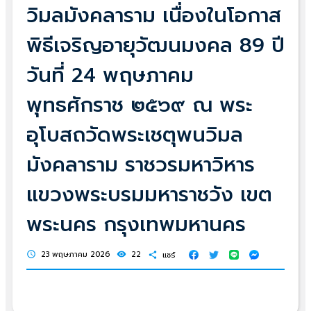
วิมลมังคลาราม เนื่องในโอกาส
พิธีเจริญอายุวัฒนมงคล 89 ปี
วันที่ 24 พฤษภาคม
พุทธศักราช ๒๕๖๙ ณ พระ
อุโบสถวัดพระเชตุพนวิมล
มังคลาราม ราชวรมหาวิหาร
แขวงพระบรมมหาราชวัง เขต
พระนคร กรุงเทพมหานคร
23 พฤษภาคม 2026
22
แชร์
schedule
visibility
share