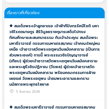
เรื่องราวที่เกี่ยวข้อง
❖ สมเด็จพระเจ้าลูกยาเธอ เจ้าฟ้าทีปังกรรัศมีโชติ มหา
วชิโรตตมางกูร สิริวิบูลยราชกุมารเสด็จไปทรง
ทัศนศึกษาและสนทนาธรรม กับเจ้าประคุณ สมเด็จพระ
มหาธีราจารย์ กรรมการมหาเถรสมาคม เจ้าคณะใหญ่หน
เหนือ เจ้าอาวาสวัดพระเชตุพนวิมลมังคลาราม (เป็นการ
ส่วนพระองค์) การนี้ พระธรรมวชิรปัญญาจารย์
(เทียบ) ผู้ช่วยเจ้าอาวาสวัดพระเชตุพนวิมลมังคลาราม
และพระสุธีวชิรปฏิภาณ (วีรพล) ผู้ช่วยเจ้าอาวาสวัด
พระเชตุพนวิมลมังคลาราม พร้อมคณะกรรมการฝ่าย
เผยแผ่ วัดพระเชตุพน นำชมพระอารามและกราบ
นมัสการพระพุทธไสยาส
schedule
5 สิงหาคม 2026
❖ สมเด็จพระมหาธีราจารย์ กรรมการมหาเถรสมาคม