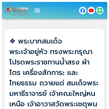
menu
❖ พระบาทสมเด็จ
พระเจ้าอยู่หัว ทรงพระกรุณา
โปรดพระราชทานน้ำสรง ผ้า
ไตร เครื่องสักการะ และ
ไทยธรรม ถวายแด่ สมเด็จพระ
มหาธีราจารย์ เจ้าคณะใหญ่หน
เหนือ เจ้าอาวาสวัดพระเชตุพน