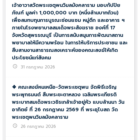
เจ้าอาวาสวัดพระเชตุพนวิมลมังคลาราม มอบกัปปิย
ภัณฑ์ มูลค่า 1,000,000 บาท (หนึ่งล้านบาทถ้วน)
เพื่อสมทบทุนการบูรณะซ่อมแซม หมู่ตึก และอาคาร ฯ
ภายในโรงพยาบาลสมเด็จพระสังฆราช องค์ที่ 17
จังหวัดสุพรรณบุรี เป็นการสนับสนุนการพัฒนาสถาน
พยาบาลให้มีความพร้อม ในการให้บริการประชาชน และ
สืบสานงานสาธารณสงเคราะห์ของคณะสงฆ์ให้เกิด
ประโยชน์แก่สังคม
schedule
31 กรกฎาคม 2026
❖ คณะสงฆ์หนเหนือ-วัดพระเชตุพน จัดพิธีเจริญ
พระพุทธมนต์ สืบพระชะตาหลวง เฉลิมพระเกียรติ
พระบาทสมเด็จพระวชิรเกล้าเจ้าอยู่หัว แบบล้านนา วัน
อาทิตย์ ที่ 26 กรกฏาคม 2569 ที่ พระอุโบสถ วัด
พระเชตุพนวิมลมังคลาราม
schedule
26 กรกฎาคม 2026