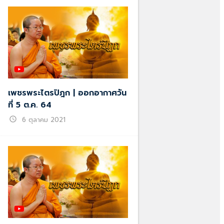
เพชรพระไตรปิฎก | ออกอากาศวัน
ที่ 5 ต.ค. 64
schedule
6 ตุลาคม 2021