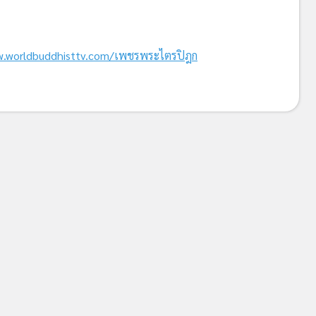
.worldbuddhisttv.com/เพชรพระไตรปิฎก