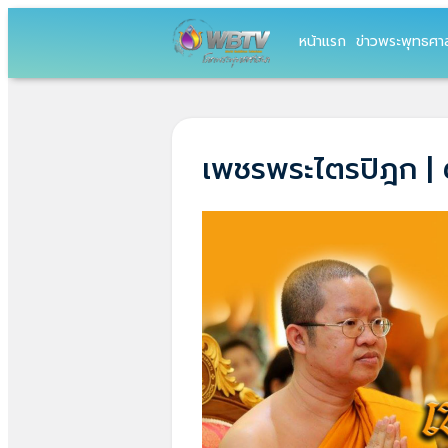
หน้าแรก
ข่าวพระพุทธศา
เพชรพระไตรปิฎก |