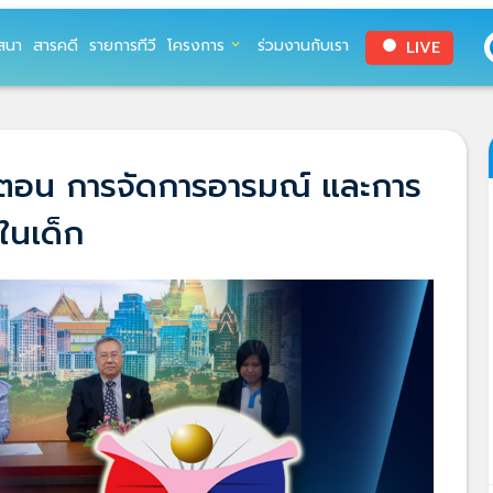
สนา
สารคดี
รายการทีวี
โครงการ
ร่วมงานกับเรา
LIVE
expand_more
circle
 | ตอน การจัดการอารมณ์ และการ
ในเด็ก