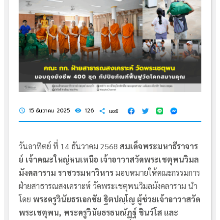
15 ธันวาคม 2025
126
แชร์
schedule
visibility
share
วันอาทิตย์ ที่ 14 ธันวาคม 2568
สมเด็จพระมหาธีราจาร
ย์ เจ้าคณะใหญ่หนเหนือ เจ้าอาวาสวัดพระเชตุพนวิมล
มังคลาราม ราชวรมหาวิหาร
มอบหมายให้คณะกรรมการ
ฝ่ายสาธารณสงเคราะห์ วัดพระเชตุพนวิมลมังคลาราม นำ
โดย
พระครูวินัยธรเอกชัย ฐิตปญฺโญ ผู้ช่วยเจ้าอาวาสวัด
พระเชตุพน, พระครูวินัยธรธนณัฏฐ์ ชินวํโส และ