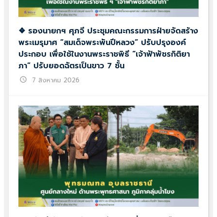
❖ รองนายกฯ ศุภจี ประชุมคณะกรรมการฝ่ายจัดสร้าง
พระเมรุมาศ “สมเด็จพระพันปีหลวง” ปรับปรุงองค์
ประกอบ เพื่อใช้ในงานพระราชพิธี “เจ้าฟ้าพัชรกิติยา
ภา” ปรับยอดฉัตรเป็นขาว 7 ชั้น
schedule
7 สิงหาคม 2026