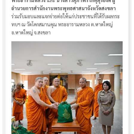
พระอารามหลวง
และ
นางสาวสุภาพร เกตุสุริยงค์ ผู้
อำนวยการสำนักงานพระพุทธศาสนาจังหวัดสงขลา
ร่วมรับมอบและแจกจ่ายต่อให้แก่ประชาชนที่ได้รับผลกระ
ทบฯ ณ วัดโคกสมานคุณ พระอารามหลวง ต.หาดใหญ่
อ.หาดใหญ่ จ.สงขลา