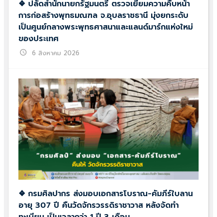
❖ ปลัดสำนักนายกรัฐมนตรี ตรวจเยี่ยมความคืบหน้า
การก่อสร้างพุทธมณฑล จ.อุบลราชธานี มุ่งยกระดับ
เป็นศูนย์กลางพระพุทธศาสนาและแลนด์มาร์กแห่งใหม่
ของประเทศ
schedule
6 สิงหาคม 2026
❖ กรมศิลปากร ส่งมอบเอกสารโบราณ-คัมภีร์ใบลาน
อายุ 307 ปี คืนวัดจักรวรรดิราชาวาส หลังจัดทำ