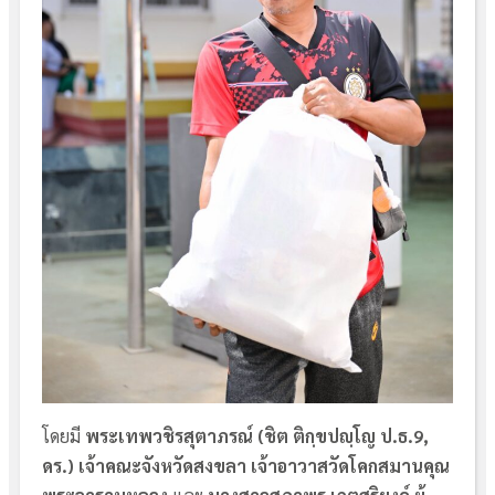
โดยมี
พระเทพวชิรสุตาภรณ์ (ชิต ติกฺขปญฺโญ ป.ธ.9,
ดร.) เจ้าคณะจังหวัดสงขลา เจ้าอาวาสวัดโคกสมานคุณ