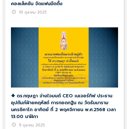
คอลเล็คชัน จัดแฟนมีตติ้ง
schedule
10 ตุลาคม 2025
❖ ดร.กฤษฏา จ่างใจมนต์ CEO เนเจอร์กิฟ ประธาน
อุปถัมภ์ฝ่ายคฤหัสถ์ การทอดกฐิน ณ วัดธัมมาราม
นครชิคาโก อาทิตย์ ที่ 2 พฤศจิกายน พ.ศ.2568 เวลา
13.00 นาฬิกา
schedule
9 ตุลาคม 2025