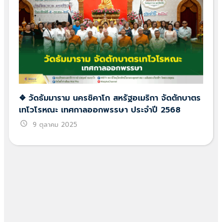
❖ วัดธัมมาราม นครชิคาโก สหรัฐอเมริกา จัดตักบาตร
เทโวโรหณะ เทศกาลออกพรรษา ประจำปี 2568
schedule
9 ตุลาคม 2025