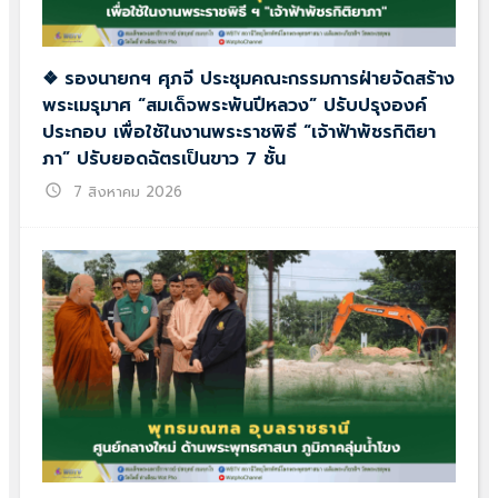
❖ รองนายกฯ ศุภจี ประชุมคณะกรรมการฝ่ายจัดสร้าง
พระเมรุมาศ “สมเด็จพระพันปีหลวง” ปรับปรุงองค์
ประกอบ เพื่อใช้ในงานพระราชพิธี “เจ้าฟ้าพัชรกิติยา
ภา” ปรับยอดฉัตรเป็นขาว 7 ชั้น
schedule
7 สิงหาคม 2026