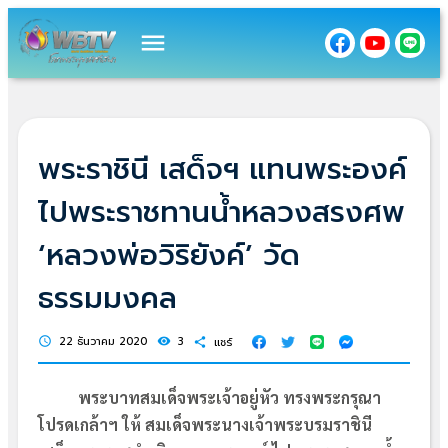
menu
พระราชินี เสด็จฯ แทนพระองค์
ไปพระราชทานน้ำหลวงสรงศพ
‘หลวงพ่อวิริยังค์’ วัด
ธรรมมงคล
22 ธันวาคม 2020
3
แชร์
schedule
visibility
share
พระบาทสมเด็จพระเจ้าอยู่หัว ทรงพระกรุณา
โปรดเกล้าฯ ให้ สมเด็จพระนางเจ้าพระบรมราชินี