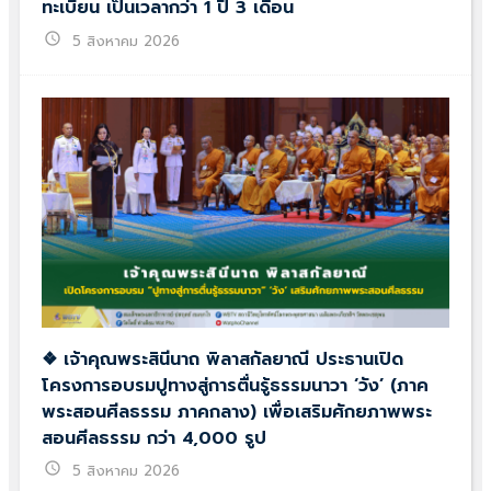
ทะเบียน เป็นเวลากว่า 1 ปี 3 เดือน
schedule
5 สิงหาคม 2026
❖ เจ้าคุณพระสินีนาถ พิลาสกัลยาณี ประธานเปิด
โครงการอบรมปูทางสู่การตื่นรู้ธรรมนาวา ‘วัง’ (ภาค
พระสอนศีลธรรม ภาคกลาง) เพื่อเสริมศักยภาพพระ
สอนศีลธรรม กว่า 4,000 รูป
schedule
5 สิงหาคม 2026