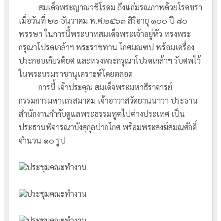
สมเด็จพระญาณวชิโรดม ถึงแก่มรณภาพด้วยโรคชรา
เมื่อวันที่ ๒๒ ธันวาคม พ.ศ.๒๕๖๓ สิริอายุ ๑๐๐ ปี ๘๐
พรรษา ในการนี้พระบาทสมเด็จพระเจ้าอยู่หัว ทรงพระ
กรุณาโปรดเกล้าฯ พระราชทาน โกศมณฑป พร้อมเครื่อง
ประกอบเกียรติยศ และทรงพระกรุณาโปรดเกล้าฯ รับศพไว้
ในพระบรมราชานุเคราะห์โดยตลอด
การนี้ เจ้าประคุณ สมเด็จพระมหาธีราจารย์
กรรมการมหาเถรสมาคม เจ้าอาวาสวัดยานนาวา ประธาน
สำนักงานกำกับดูแลพระธรรมทูตไปต่างประเทศ เป็น
ประธานพิจารณาบังสุกุลปากโกศ พร้อมพระสงฆ์สมณศักดิ์
จำนวน ๑๐ รูป