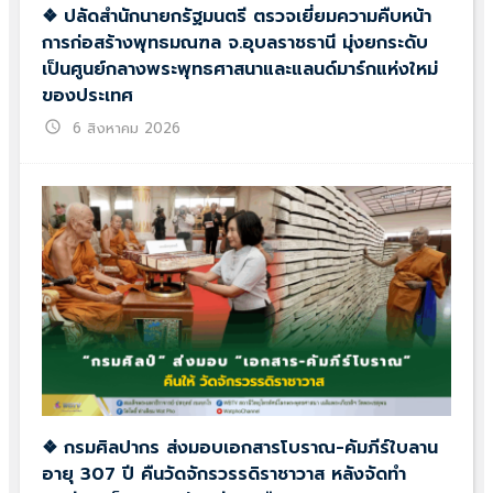
❖ ปลัดสำนักนายกรัฐมนตรี ตรวจเยี่ยมความคืบหน้า
การก่อสร้างพุทธมณฑล จ.อุบลราชธานี มุ่งยกระดับ
เป็นศูนย์กลางพระพุทธศาสนาและแลนด์มาร์กแห่งใหม่
ของประเทศ
schedule
6 สิงหาคม 2026
❖ กรมศิลปากร ส่งมอบเอกสารโบราณ-คัมภีร์ใบลาน
อายุ 307 ปี คืนวัดจักรวรรดิราชาวาส หลังจัดทำ