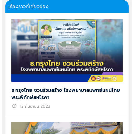
เรื่องราวที่เกี่ยวข้อง
ธ.กรุงไทย ชวนร่วมสร้าง โรงพยาบาลแพทย์แผนไทย
พระพิทักษ์สหโรคา
schedule
12 กันยายน 2023