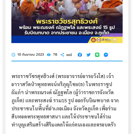
10 กันยายน 2023
78
แชร์
schedule
visibility
share
พระราชวัชรสุทธิวงศ์ (พระอาจารย์อารยวังโส) เจ้า
อาวาสวัดป่าพุทธพจน์หริภุญไชย(ธ) ในพระราชูป
ถัมภ์ฯ นำพระณรงค์ ณัฏฐพโล (ผู้ว่าราชการจังหวัด
ภูเก็ต) และพระสงฆ์ รวม15 รูป ออกรับบิณฑบาต จาก
ประชาชนในพื้นที่อำเภอเมือง จังหวัดภูเก็ต เพื่อร่วม
สืบทอดพระพุทธศาสนา และให้ประชาชนได้ร่วม
ทำบุญเสริมสร้างสิริมงคลให้แก่ตนเองและครอบครัว