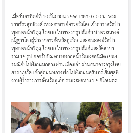
เมื่อวันอาทิตย์ที่ 10 กันยายน 2566 เวลา 07.00 น. พระ
ราชวัชรสุทธิวงศ์ (พระอาจารย์อารยวังโส) เจ้าอาวาสวัดป่า
พุทธพจน์หริภุญไชย(ธ) ในพระราชูปถัมภ์ฯ นำพระณรงค์
ณัฏฐพโล (ผู้ว่าราชการจังหวัดภูเก็ต) และคณะสงฆ์วัดป่า
พุทธพจน์หริภุญไชย(ธ) ในพระราชูปถัมภ์และวัดสาขา
รวม 15 รูป ออกรับบิณฑบาตจากหน้าวัดมงคลนิมิต (ซอย
รมณีย์) ไปยังถนนถลาง ย่านเมืองเก่า ผ่านธนาคารกรุงไทย
สาขาภูเก็ต เข้าสู่ถนนหลวงพ่อ ไปยังถนนสุรินทร์ สิ้นสุดที่
จวนผู้ว่าราชการจังหวัดภูเก็ต รวมระยะทาง 2.5 กิโลเมตร