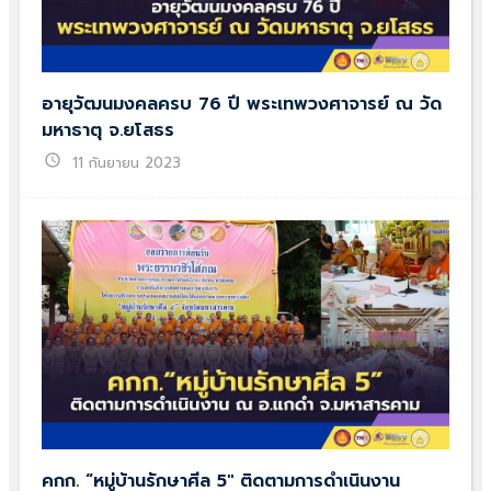
อายุวัฒนมงคลครบ 76 ปี พระเทพวงศาจารย์ ณ วัด
มหาธาตุ จ.ยโสธร
schedule
11 กันยายน 2023
คกก. “หมู่บ้านรักษาศีล 5″ ติดตามการดำเนินงาน