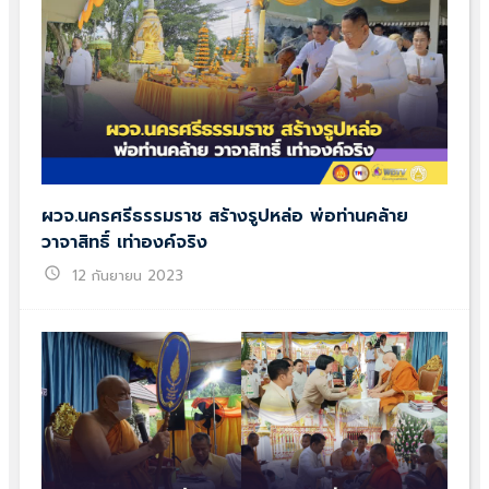
ผวจ.นครศรีธรรมราช สร้างรูปหล่อ พ่อท่านคล้าย
วาจาสิทธิ์ เท่าองค์จริง
schedule
12 กันยายน 2023