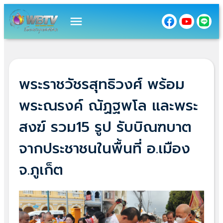
menu
พระราชวัชรสุทธิวงศ์ พร้อม
พระณรงค์ ณัฏฐพโล และพระ
สงฆ์ รวม15 รูป รับบิณฑบาต
จากประชาชนในพื้นที่ อ.เมือง
จ.ภูเก็ต