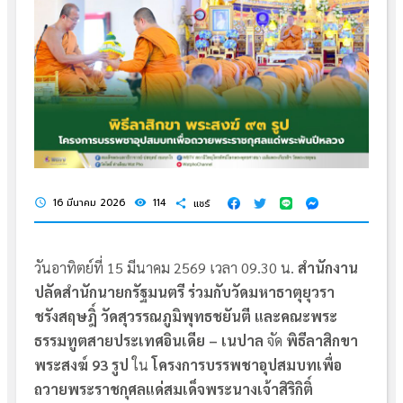
16 มีนาคม 2026
114
แชร์
schedule
visibility
share
วันอาทิตย์ที่ 15 มีนาคม 2569 เวลา 09.30 น.
สำนักงาน
ปลัดสำนักนายกรัฐมนตรี ร่วมกับวัดมหาธาตุยุวรา
ชรังสฤษฎิ์ วัดสุวรรณภูมิพุทธชยันตี และคณะพระ
ธรรมทูตสายประเทศอินเดีย – เนปาล
จัด
พิธีลาสิกขา
พระสงฆ์ 93 รูป
ใน
โครงการบรรพชาอุปสมบทเพื่อ
ถวายพระราชกุศลแด่สมเด็จพระนางเจ้าสิริกิติ์