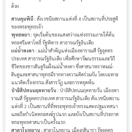
ด้วย
สวนลุมพินี
: สังเวชนียสถานแห่งที่ 4 เป็นสถานที่ประสูติ
ของพระพุทธเจ้า
พุทธคยา
: จุดเริ่มต้นของแสงสว่างแห่งธรรมภายใต้ต้น
พระศรีมหาโพธิ์ รัฐพิหาร สาธารณรัฐอินเดีย
แม่น้ำคงคา
: แม่น้ำสำคัญแห่งเมืองพาราณสี รัฐอุตตร
ประเทศ สาธารณรัฐอินเดีย เพื่อศึกษาวัฒนธรรมและวิถี
ชีวิตของชาวฮินดูริมฝั่งแม่น้ำคงคา ซึ่งศาสนาพราหมณ์-
ฮินดูและศาสนาพุทธมีรากทางความคิดร่วมกัน โดยเฉพาะ
แนวคิดเรื่องกรรม สังสารวัฏ และการหลุดพ้น
ป่าอิสิปตนมฤคทายวัน
: ป่าอิสิปตนมฤคทายวัน เมืองพา
ราณสี รัฐอุตตรประเทศ สาธารณรัฐอินเดีย สังเวชนียสถาน
แห่งที่ 2 เป็นสถานที่ที่พระพุทธเจ้าทรงแสดงปฐมเทศนา
และถือกำเนิดพระสงฆ์รูปแรก และยังเป็นสถานที่ประกาศ
พระพุทธศาสนาเป็นครั้งแรก
สาลวโนทยาน
: สาลวโนทยาน เมืองกุสินารา รัฐอุตตร