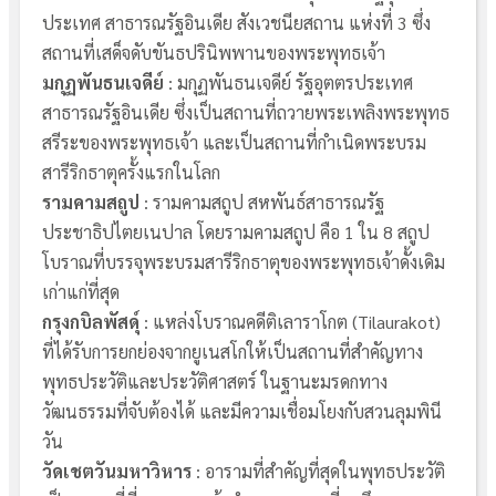
ประเทศ สาธารณรัฐอินเดีย สังเวชนียสถาน แห่งที่ 3 ซึ่ง
สถานที่เสด็จดับขันธปรินิพพานของพระพุทธเจ้า
มกุฏพันธนเจดีย์
: มกุฏพันธนเจดีย์ รัฐอุตตรประเทศ
สาธารณรัฐอินเดีย ซึ่งเป็นสถานที่ถวายพระเพลิงพระพุทธ
สรีระของพระพุทธเจ้า และเป็นสถานที่กำเนิดพระบรม
สารีริกธาตุครั้งแรกในโลก
รามคามสถูป
: รามคามสถูป สหพันธ์สาธารณรัฐ
ประชาธิปไตยเนปาล โดยรามคามสถูป คือ 1 ใน 8 สถูป
โบราณที่บรรจุพระบรมสารีริกธาตุของพระพุทธเจ้าดั้งเดิม
เก่าแก่ที่สุด
กรุงกบิลพัสดุ์
: แหล่งโบราณคดีติเลาราโกต (Tilaurakot)
ที่ได้รับการยกย่องจากยูเนสโกให้เป็นสถานที่สำคัญทาง
พุทธประวัติและประวัติศาสตร์ ในฐานะมรดกทาง
วัฒนธรรมที่จับต้องได้ และมีความเชื่อมโยงกับสวนลุมพินี
วัน
วัดเชตวันมหาวิหาร
: อารามที่สำคัญที่สุดในพุทธประวัติ