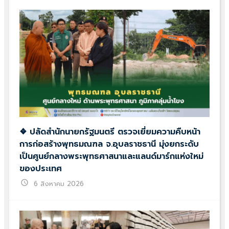
❖ ปลัดสำนักนายกรัฐมนตรี ตรวจเยี่ยมความคืบหน้า
การก่อสร้างพุทธมณฑล จ.อุบลราชธานี มุ่งยกระดับ
เป็นศูนย์กลางพระพุทธศาสนาและแลนด์มาร์กแห่งใหม่
ของประเทศ
schedule
6 สิงหาคม 2026