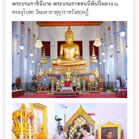
พระบรมราชินีนาถ พระบรมราชชนนีพันปีหลวง
ณ
พระอุโบสถ วัดมหาธาตุยุวราชรังสฤษฏิ์