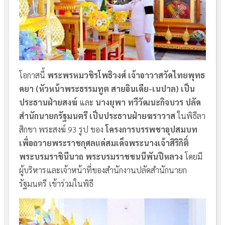
โอกาสนี้
พระพรหมวชิรโพธิวงศ์ เจ้าอาวาสวัดไทยพุทธ
คยา (หัวหน้าพระธรรมทูต สายอินเดีย-เนปาล)
เป็น
ประธานฝ่ายสงฆ์
และ
นางยุพา ทวีวัฒนะกิจบวร ปลัด
สำนักนายกรัฐมนตรี เป็นประธานฝ่ายฆราวาส
ในพิธีลา
สิกขา พระสงฆ์ 93 รูป ของ
โครงการบรรพชาอุปสมบท
เพื่อถวายพระราชกุศลแด่สมเด็จพระนางเจ้าสิริกิติ์
พระบรมราชินีนาถ พระบรมราชชนนีพันปีหลวง
โดยมี
ผู้บริหารและเจ้าหน้าที่ของสำนักงานปลัดสำนักนายก
รัฐมนตรี เข้าร่วมในพิธี