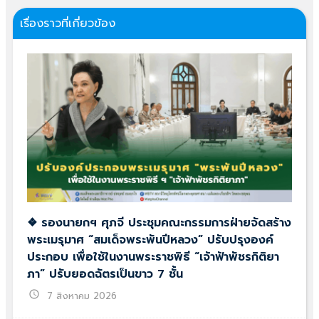
เรื่องราวที่เกี่ยวข้อง
❖ รองนายกฯ ศุภจี ประชุมคณะกรรมการฝ่ายจัดสร้าง
พระเมรุมาศ “สมเด็จพระพันปีหลวง” ปรับปรุงองค์
ประกอบ เพื่อใช้ในงานพระราชพิธี “เจ้าฟ้าพัชรกิติยา
ภา” ปรับยอดฉัตรเป็นขาว 7 ชั้น
schedule
7 สิงหาคม 2026