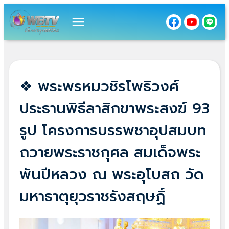
menu
❖ พระพรหมวชิรโพธิวงศ์
ประธานพิธีลาสิกขาพระสงฆ์ 93
รูป โครงการบรรพชาอุปสมบท
ถวายพระราชกุศล สมเด็จพระ
พันปีหลวง ณ พระอุโบสถ วัด
มหาธาตุยุวราชรังสฤษฏิ์