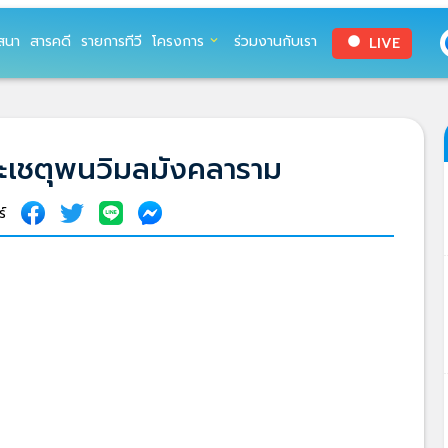
สนา
สารคดี
รายการทีวี
โครงการ
ร่วมงานกับเรา
LIVE
expand_more
circle
ระเชตุพนวิมลมังคลาราม
ร์