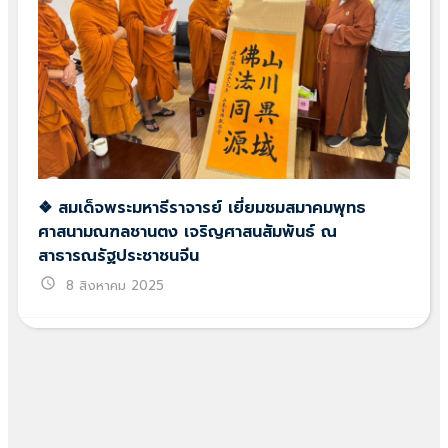
❖ สมเด็จพระมหาธีราจารย์ เยี่ยมชมสมาคมพุทธ
ศาสนามณฑลชานตง เจริญศาสนสัมพันธ์ ณ
สาธารณรัฐประชาชนจีน
schedule
8 สิงหาคม 2025