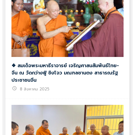
❖ สมเด็จพระมหาธีราจารย์ เจริญศาสนสัมพันธ์ไทย-
จีน ณ วัดกว่างฟู๋ ชิงโจว มณฑลชานตง สาธารณรัฐ
ประชาชนจีน
schedule
8 สิงหาคม 2025