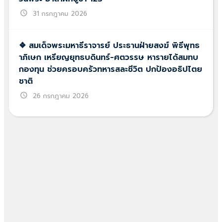
schedule
31 กรกฎาคม 2026
❖ สมเด็จพระมหาธีราจารย์ ประธานฝ่ายสงฆ์ พิธีพุทธ
าภิเษก เหรียญยุทธบดินทร์-ศตวรรษ หารายได้สมทบ
กองทุน ช่วยครอบครัวทหารสละชีวิต ปกป้องอธิปไตย
ชาติ
schedule
26 กรกฎาคม 2026