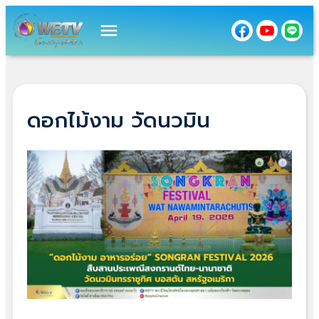
menu
ดอกไม้งาม วัดนวมิน