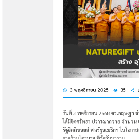
3 พฤศจิกายน 2025
35
schedule
visibility
share
วันที่ 3 พศจิกายน 2568
ดร.กฤษฏา จ่
ได้มีจิตศรัทธา ปวารณา
ถวาย จำนวน 
รัฐอิลลินอยส์ สหรัฐอเมริกา
ในโอกาสเ
กาลถ้วนไตรมาส ที่วัดธัมมาราม