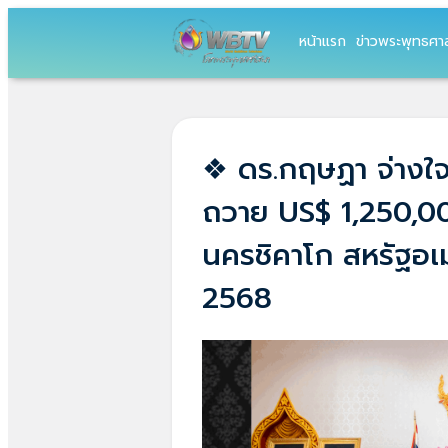
หน้าแรก
ข่าวพระพุทธศา
❖ ดร.กฤษฏา จ่างใ
ถวาย US$ 1,250,00
นครชิคาโก สหรัฐอเ
2568