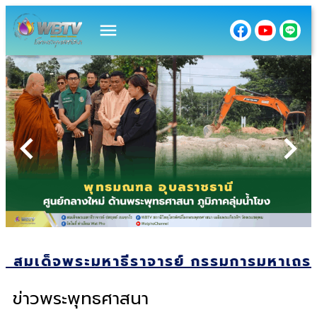
menu
chevron_left
chevron_right
าจารย์ กรรมการมหาเถรสมาคม เจ้าคณะใหญ่หน
ข่าวพระพุทธศาสนา