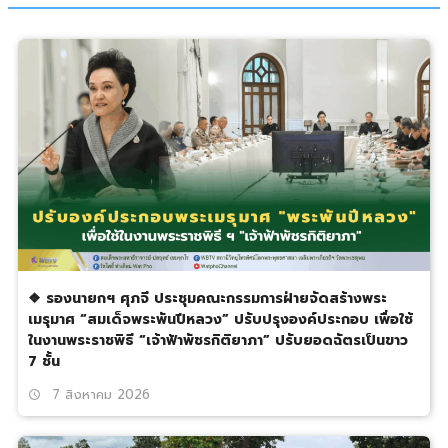
❖ รองนายกฯ ศุภจี ประชุมคณะกรรมการฝ่ายจัดสร้างพระ
เมรุมาศ “สมเด็จพระพันปีหลวง” ปรับปรุงองค์ประกอบ เพื่อใช้
ในงานพระราชพิธี “เจ้าฟ้าพัชรกิติยาภา” ปรับยอดฉัตรเป็นขาว
7 ชั้น
7 สิงหาคม 2026
schedule