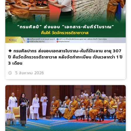
❖ กรมศิลปากร ส่งมอบเอกสารโบราณ-คัมภีร์ใบลาน อายุ 307
ปี คืนวัดจักรวรรดิราชาวาส หลังจัดทำทะเบียน เป็นเวลากว่า 1 ปี
3 เดือน
5 สิงหาคม 2026
schedule