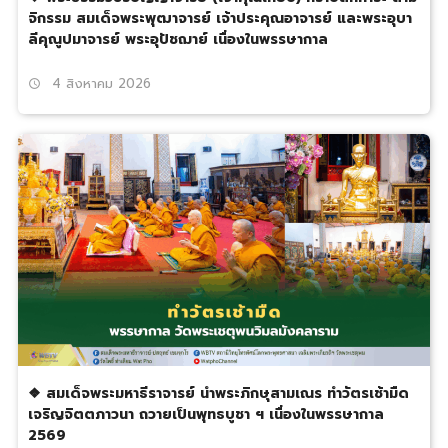
จิกรรม สมเด็จพระพุฒาจารย์ เจ้าประคุณอาจารย์ และพระอุบา
ลีคุณูปมาจารย์ พระอุปัชฌาย์ เนื่องในพรรษากาล
4 สิงหาคม 2026
schedule
❖ สมเด็จพระมหาธีราจารย์ นำพระภิกษุสามเณร ทำวัตรเช้ามืด
เจริญจิตตภาวนา ถวายเป็นพุทธบูชา ฯ เนื่องในพรรษากาล
2569