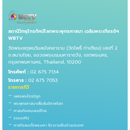
สถานีวิทยุโทรทัศน์โลกพระพุทธศาสนา เฉลิมพระเกียรติฯ
WBTV
วัดพระเชตุพนวิมลมังคลาราม (วัดโพธิ์ ท่าเตียน) เลขที่ 2
ถ.สนามไชย, แขวงพระบรมมหาราชวัง, เขตพระนคร,
กรุงเทพมหานคร, Thailand, 10200
โทรศัพท์ :
02 675 7134
โทรสาร :
02 675 7053
รายการทีวี
trending_flat
เพชรพระไตรปิฎก
trending_flat
พระพุทธศาสนาเพื่อสันติภาพโลก
trending_flat
ศาสนกิจคณะสงฆ์ไทย
trending_flat
ธรรมปทีป
trending_flat
ศาสกิจสมเด็จพระมหา ธีราจารย์ในต่างประเทศ