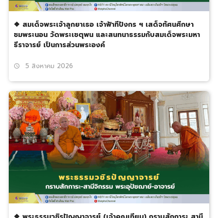
❖ สมเด็จพระเจ้าลูกยาเธอ เจ้าฟ้าทีปังกร ฯ เสด็จทัศนศึกษา
ชมพระนอน วัดพระเชตุพน และสนทนาธรรมกับสมเด็จพระมหา
ธีราจารย์ เป็นการส่วนพระองค์
5 สิงหาคม 2026
schedule
❖ พระธรรมวชิรปัญญาจารย์ (เจ้าคุณเทียบ) กราบสักการะ สามี