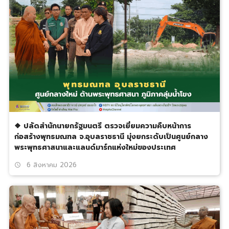
❖ ปลัดสำนักนายกรัฐมนตรี ตรวจเยี่ยมความคืบหน้าการ
ก่อสร้างพุทธมณฑล จ.อุบลราชธานี มุ่งยกระดับเป็นศูนย์กลาง
พระพุทธศาสนาและแลนด์มาร์กแห่งใหม่ของประเทศ
6 สิงหาคม 2026
schedule