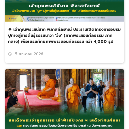
❖ เจ้าคุณพระสินีนาถ พิลาสกัลยาณี ประธานเปิดโครงการอบรม
ปูทางสู่การตื่นรู้ธรรมนาวา ‘วัง’ (ภาคพระสอนศีลธรรม ภาค
กลาง) เพื่อเสริมศักยภาพพระสอนศีลธรรม กว่า 4,000 รูป
5 สิงหาคม 2026
schedule